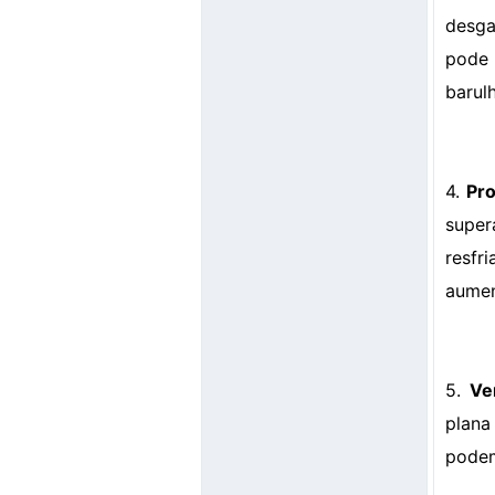
desga
pode
barul
4.
Pr
super
resfr
aumen
5.
Ve
plana
podem