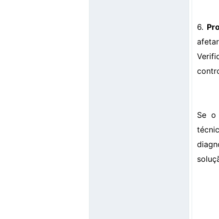
6.
Pr
afeta
Verif
contr
Se o 
técni
diagn
soluç