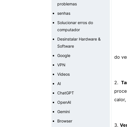
problemas
senhas
Solucionar erros do
computador
Desinstalar Hardware &
Software
Google
do ven
VPN
Videos
2.
Ta
AI
proce
ChatGPT
calor,
OpenAI
Gemini
Browser
3.
Ve