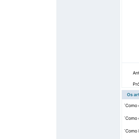
Ant
Pr
Os ar
·
Como c
·
Como o
·
Como 