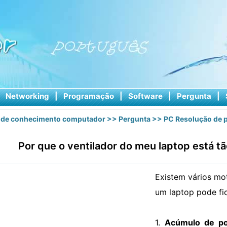
|
Networking
|
Programação
|
Software
|
Pergunta
|
 de conhecimento computador
>>
Pergunta
>>
PC Resolução de 
Por que o ventilador do meu laptop está tã
Existem vários mot
um laptop pode fi
1.
Acúmulo de poe