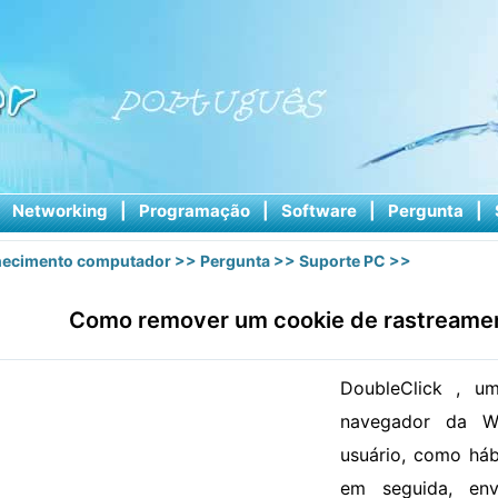
|
Networking
|
Programação
|
Software
|
Pergunta
|
ecimento computador
>>
Pergunta
>>
Suporte PC
>>
Como remover um cookie de rastreamen
DoubleClick , u
navegador da W
usuário, como háb
em seguida, en