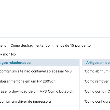
erior :
Como desfragmentar com menos de 15 por cento
óximo : No
tigos relacionados
Artigos em d
·
Como corrigir um site não confiável ao acessar VPS CP…
Como abrir um
·
liberar memória em um HP 2605dn
·
Como fazer o download de um MP3 Com o botão direito do…
Como corrigir
·
orrigir um driver de impressora