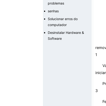
problemas
senhas
Solucionar erros do
computador
Desinstalar Hardware &
Software
remov
1
Vá
inicia
P
3
F