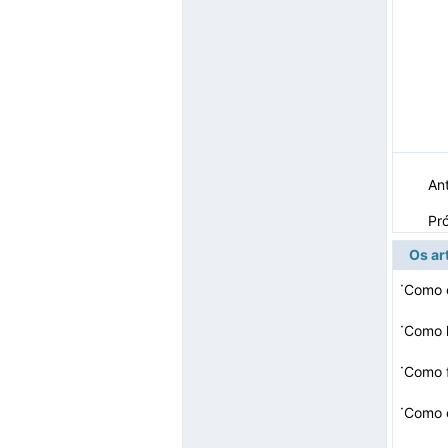
Ant
Pr
Os ar
·
·
Como 
·
·
Como c