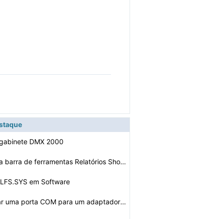
estaque
 gabinete DMX 2000
Como remover a barra de ferramentas Relatórios Shopper…
 CLFS.SYS em Software
Como configurar uma porta COM para um adaptador infrave…