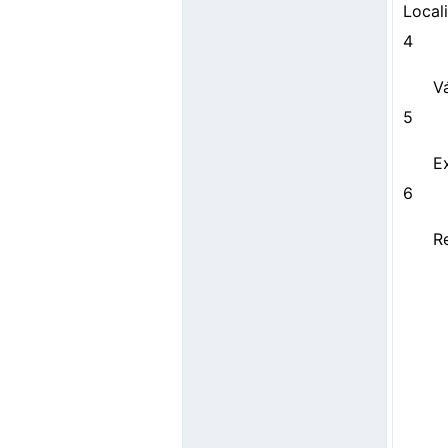
Locali
4
Vá
5
E
6
R