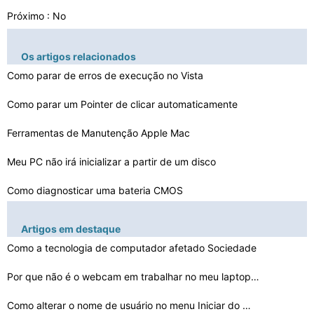
Próximo : No
Os artigos relacionados
Como parar de erros de execução no Vista
Como parar um Pointer de clicar automaticamente
Ferramentas de Manutenção Apple Mac
Meu PC não irá inicializar a partir de um disco
Como diagnosticar uma bateria CMOS
Como Encontrar e Corrigir arquivos infectados no meu co…
Artigos em destaque
Como a tecnologia de computador afetado Sociedade
Como criar um computador Testbed Ferramenta Forense
Como reinstalar o BITS Com XP
Por que não é o webcam em trabalhar no meu laptop Son…
Como alterar o nome de usuário no menu Iniciar do Wind…
Como solucionar problemas de um Dragon Naturally Speaki…