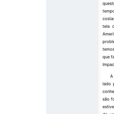
quest
tempo
costa
tela 
Ameri
probl
temos
que f
Impac
A
lado 
conhe
são f
estiv