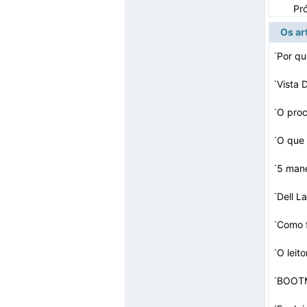
Pr
Os ar
·
·
Vista 
·
·
O que 
·
5 mane
·
Dell L
·
Como f
·
O leit
·
BOOTM
·