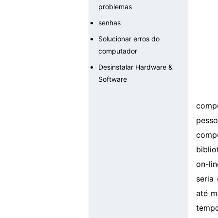
problemas
senhas
Solucionar erros do
computador
Desinstalar Hardware &
Software
compu
pesso
compu
bibli
on-li
seria
até m
tempo