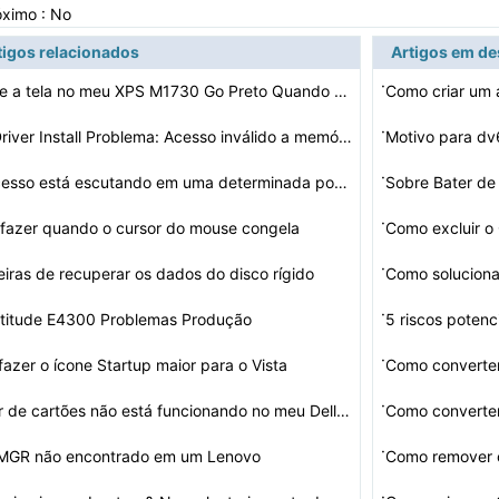
óximo : No
tigos relacionados
Artigos em d
·
Por que a tela no meu XPS M1730 Go Preto Quando eu Turn…
Como criar um
·
Driver Install Problema: Acesso inválido a memó…
Motivo para dv
·
O processo está escutando em uma determinada porta em …
Sobre Bater d
·
fazer quando o cursor do mouse congela
Como excluir o
·
iras de recuperar os dados do disco rígido
Como soluciona
·
atitude E4300 Problemas Produção
5 riscos poten
·
azer o ícone Startup maior para o Vista
Como converte
·
or de cartões não está funcionando no meu Dell…
·
GR não encontrado em um Lenovo
Como remover o
·