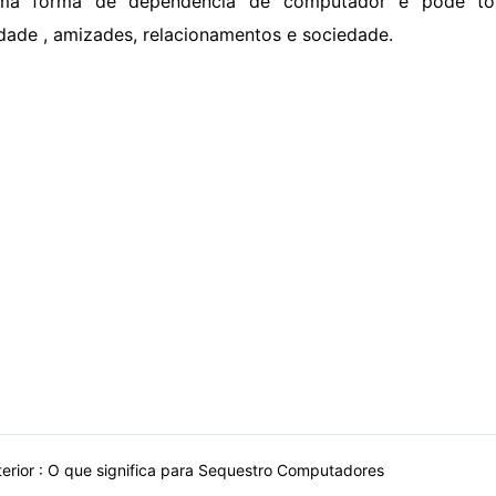
ma forma de dependência de computador e pode torn
idade , amizades, relacionamentos e sociedade.
erior :
O que significa para Sequestro Computadores