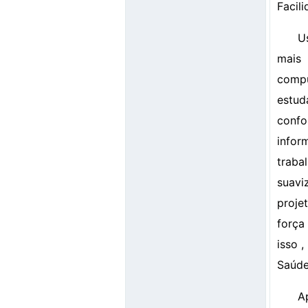
Facil
U
mais 
compu
estud
confo
infor
traba
suavi
proje
força
isso 
Saúd
A