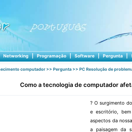
|
Networking
|
Programação
|
Software
|
Pergunta
|
ecimento computador
>>
Pergunta
>>
PC Resolução de problem
Como a tecnologia de computador afe
? O surgimento do
e escritório, be
aspectos da noss
a paisagem da s