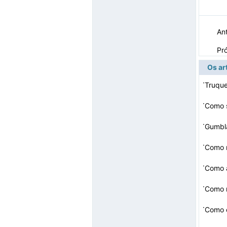
Ant
Pr
Os ar
·
Truque
·
·
Gumbl
·
Como 
·
Como a
·
Como 
·