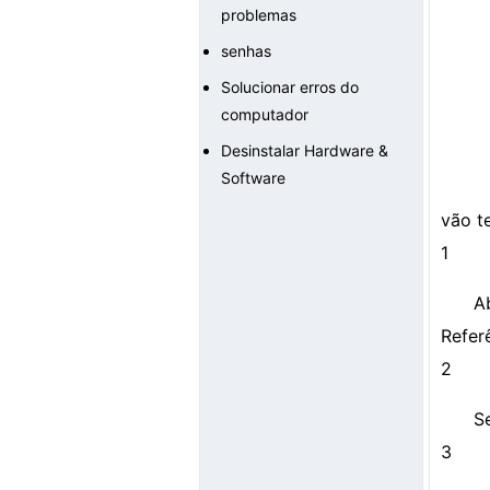
problemas
senhas
Solucionar erros do
computador
Desinstalar Hardware &
Software
vão t
1
A
Refer
2
S
3