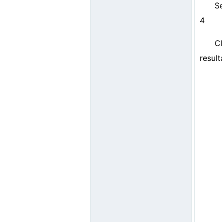
S
4
C
resul