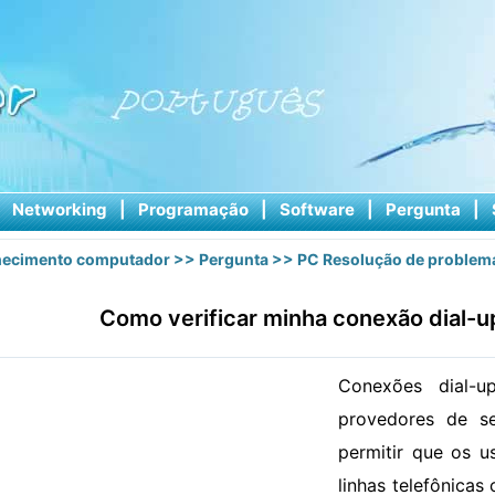
|
Networking
|
Programação
|
Software
|
Pergunta
|
ecimento computador
>>
Pergunta
>>
PC Resolução de problem
Como verificar minha conexão dial-u
Conexões dial-u
provedores de se
permitir que os u
linhas telefônicas