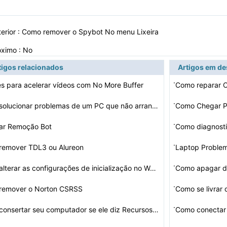
erior :
Como remover o Spybot No menu Lixeira
óximo : No
tigos relacionados
Artigos em d
·
s para acelerar vídeos com No More Buffer
Como reparar O
·
Como solucionar problemas de um PC que não arranca
·
ar Remoção Bot
Como diagnost
·
remover TDL3 ou Alureon
Laptop Proble
·
lterar as configurações de inicialização no W…
Como apagar da
·
remover o Norton CSRSS
Como se livrar
·
Como consertar seu computador se ele diz Recursos insuf…
Como conectar