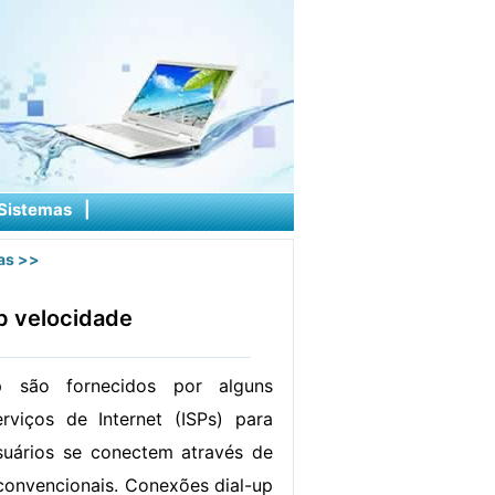
Sistemas
|
as
>>
p velocidade
p são fornecidos por alguns
rviços de Internet (ISPs) para
suários se conectem através de
 convencionais. Conexões dial-up