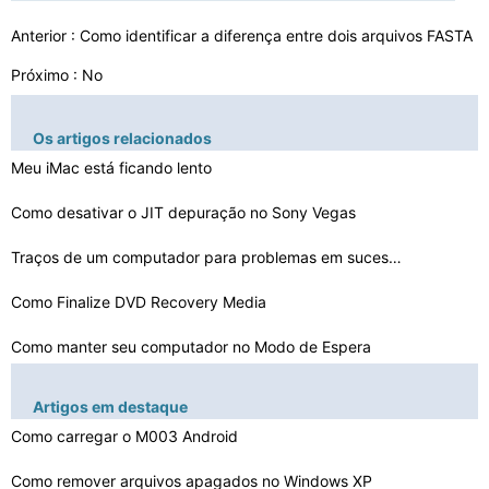
Anterior :
Como identificar a diferença entre dois arquivos FASTA
Próximo : No
Os artigos relacionados
Meu iMac está ficando lento
Como desativar o JIT depuração no Sony Vegas
Traços de um computador para problemas em sucesso
Como Finalize DVD Recovery Media
Como manter seu computador no Modo de Espera
Como reparar um piscar Computer Power Light
Artigos em destaque
Como solucionar problemas de um arquivo ISO Petz
Como carregar o M003 Android
Falha no ventilador Gateway P- 7805u FX
Como remover arquivos apagados no Windows XP