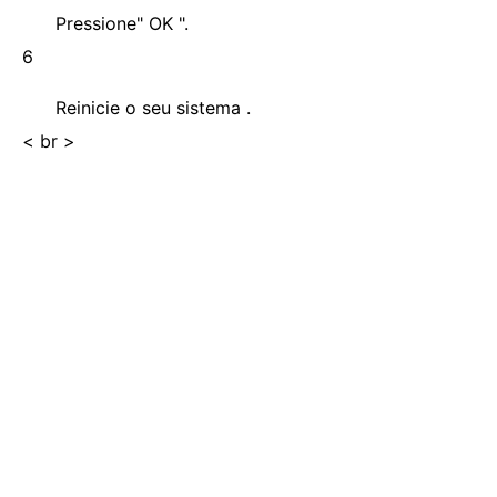
Pressione" OK ".
6
Reinicie o seu sistema .
< br >