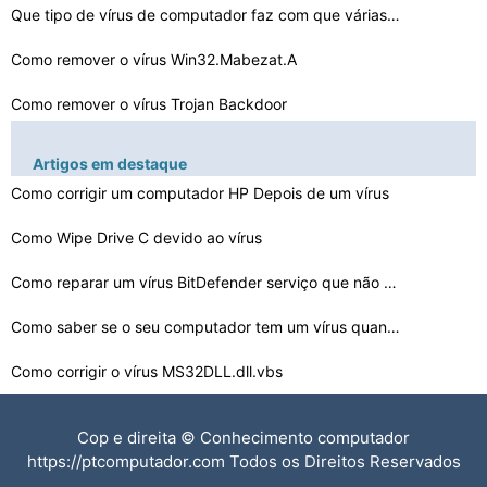
Que tipo de vírus de computador faz com que várias ja…
Como remover o vírus Win32.Mabezat.A
Como remover o vírus Trojan Backdoor
Serviços de Remoção de Vírus de Computador
Artigos em destaque
Como corrigir um computador HP Depois de um vírus
Por que meu computador foi desligado quando digito em S…
Como criar um Bootdisk Anti -Virus
Como Wipe Drive C devido ao vírus
O Vírus Incredimail
Como reparar um vírus BitDefender serviço que não es…
Como fechar programas Anti -
Como saber se o seu computador tem um vírus quando seu…
Virus em um computador
Como corrigir o vírus MS32DLL.dll.vbs
Como remover Nova Pasta EXE Vírus
Cop e direita © Conhecimento computador
Como se livrar do vírus de rede BlackJack
https://ptcomputador.com Todos os Direitos Reservados