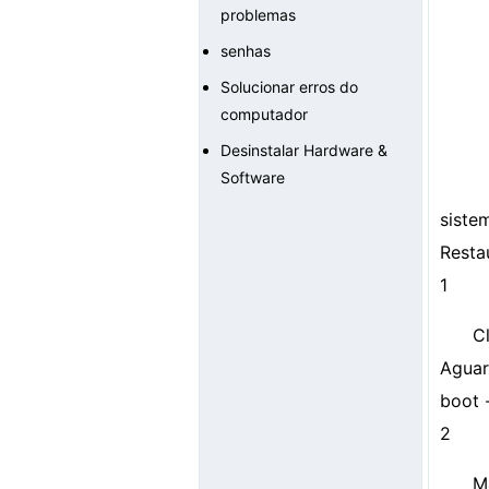
problemas
senhas
Solucionar erros do
computador
Desinstalar Hardware &
Software
sistem
Resta
1
C
Aguar
boot 
2
M