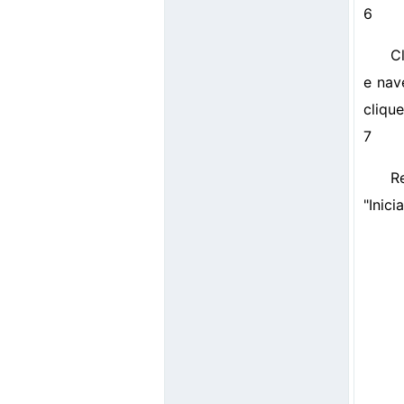
6
Cl
e nav
clique
7
R
"Inici