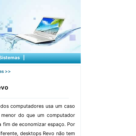
Sistemas
|
as
>>
evo
o dos computadores usa um caso
te menor do que um computador
a fim de economizar espaço. Por
iferente, desktops Revo não tem