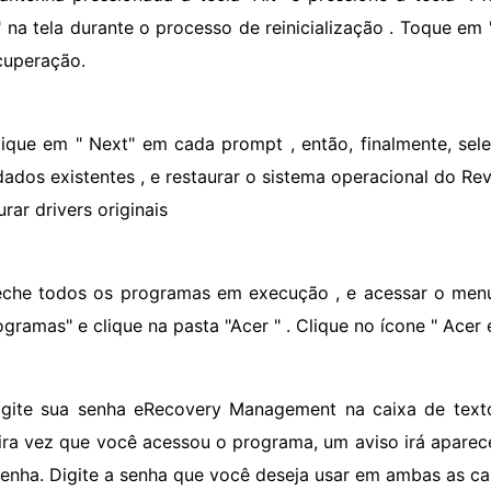
" na tela durante o processo de reinicialização . Toque em
cuperação.
lique em " Next" em cada prompt , então, finalmente, sele
dados existentes , e restaurar o sistema operacional do Rev
rar drivers originais
eche todos os programas em execução , e acessar o menu 
ogramas" e clique na pasta "Acer " . Clique no ícone " Ace
igite sua senha eRecovery Management na caixa de texto
ira vez que você acessou o programa, um aviso irá aparec
enha. Digite a senha que você deseja usar em ambas as cai