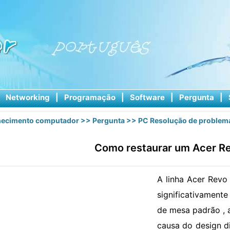
|
Networking
|
Programação
|
Software
|
Pergunta
|
ecimento computador
>>
Pergunta
>>
PC Resolução de problem
Como restaurar um Acer R
A linha Acer Rev
significativamen
de mesa padrão , 
causa do design d