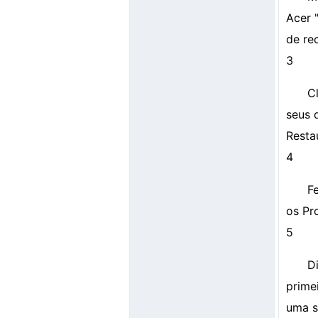
Acer 
de re
3
C
seus 
Restau
4
F
os Pr
5
D
prime
uma s