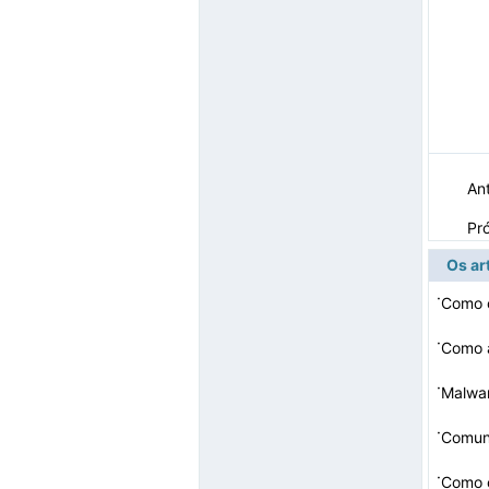
Ant
Pr
Os ar
·
Como 
·
·
·
Comun
·