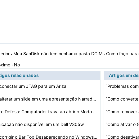
erior :
Meu SanDisk não tem nenhuma pasta DCIM : Como faço para 
óximo : No
tigos relacionados
Artigos em d
·
conectar um JTAG para um Ariza
Problemas com 
·
Como alterar um slide em uma apresentação Narrado PPT…
·
Malware Defesa: Computador trava ao abrir o Modo de seg…
Como remover 
·
icação não disponível em um Dell V305w
Como ativar o 
·
Como corrigir o Bar Top Desaparecendo no Windows Explor…
Como desativar