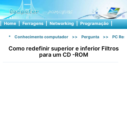
|
Home
|
Ferragens
|
Networking
|
Programação
|
Softw
*
Conhecimento computador
>>
Pergunta
>>
PC Res
Como redefinir superior e inferior Filtros
para um CD -ROM