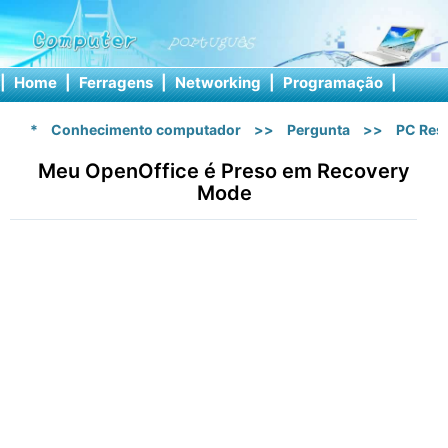
|
Home
|
Ferragens
|
Networking
|
Programação
|
Softw
*
Conhecimento computador
>>
Pergunta
>>
PC Res
Meu OpenOffice é Preso em Recovery
Mode