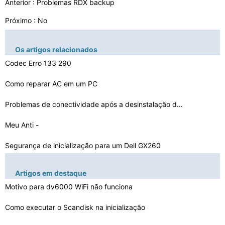
Anterior :
Problemas RDX backup
Próximo : No
Os artigos relacionados
Codec Erro 133 290
Como reparar AC em um PC
Problemas de conectividade após a desinstalação do N…
Meu Anti -
Virus bloqueia o computador quando eu inserir…
Segurança de inicialização para um Dell GX260
O que fazer se eu tenho um bloqueio de firmware no meu …
Artigos em destaque
Erros Sony UPnP Framework
Motivo para dv6000 WiFi não funciona
Streaming de vídeo uso da CPU
Como executar o Scandisk na inicialização