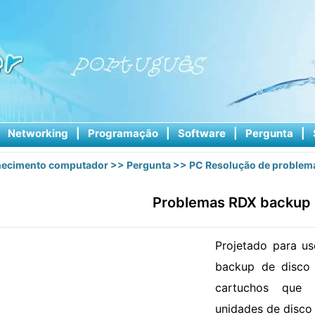
|
Networking
|
Programação
|
Software
|
Pergunta
|
ecimento computador
>>
Pergunta
>>
PC Resolução de problem
Problemas RDX backup
Projetado para us
backup de disco
cartuchos que
unidades de disco 