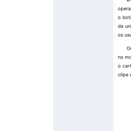
opera
o bot
da un
os us
O
no mo
o car
clipe