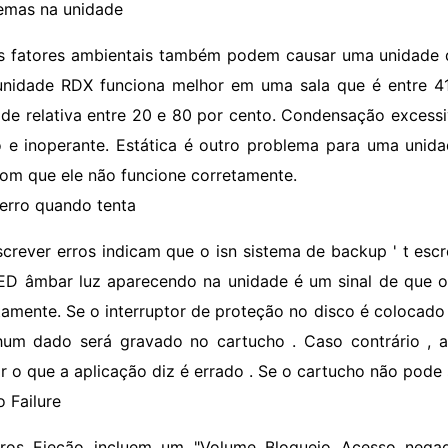
emas na unidade
s fatores ambientais também podem causar uma unidade d
nidade RDX funciona melhor em uma sala que é entre 41
de relativa entre 20 e 80 por cento. Condensação excessi
 e inoperante. Estática é outro problema para uma un
com que ele não funcione corretamente.
 erro quando tenta
screver erros indicam que o isn sistema de backup ' t esc
D âmbar luz aparecendo na unidade é um sinal de que o
tamente. Se o interruptor de proteção no disco é colocad
hum dado será gravado no cartucho . Caso contrário , a
ar o que a aplicação diz é errado . Se o cartucho não pode s
o Failure
rros Ejeção incluem um "Volume Bloqueio Acesso neg