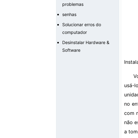
problemas
senhas
Solucionar erros do
computador
Desinstalar Hardware &
Software
Insta
V
usá-l
unida
no en
com m
não e
a toma