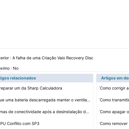
erior :
A falha de uma Criação Vaio Recovery Disc
óximo : No
tigos relacionados
Artigos em d
·
eparar um da Sharp Calculadora
Como corrigir a
·
Será que uma bateria descarregada manter o ventilador …
Como transmiti
Video no meu 
·
Problemas de conectividade após a desinstalação do N…
Como apagar o 
·
PU Conflito com SP3
Como remover 