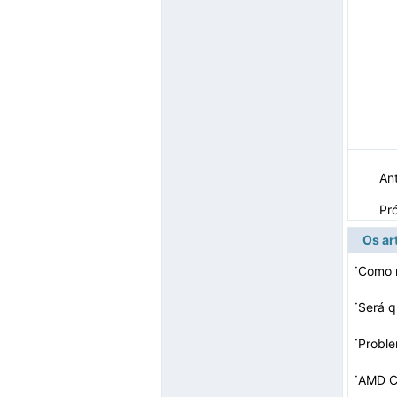
Ant
Pr
Os ar
·
Como r
·
·
·
AMD C