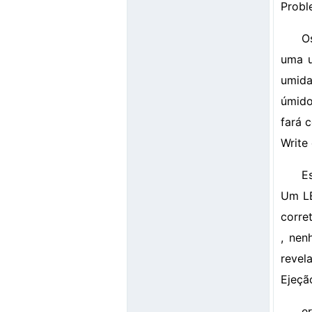
Probl
O
uma u
umida
úmido
fará 
Write
E
Um LE
corre
, nen
revel
Ejeçã
e