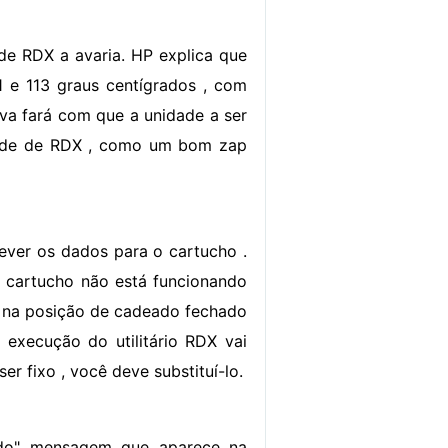
e RDX a avaria. HP explica que
 e 113 graus centígrados , com
va fará com que a unidade a ser
idade de RDX , como um bom zap
rever os dados para o cartucho .
 cartucho não está funcionando
o na posição de cadeado fechado
 execução do utilitário RDX vai
er fixo , você deve substituí-lo.
ado" mensagem que aparece na