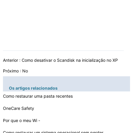
Anterior :
Como desativar o Scandisk na inicialização no XP
Próximo : No
Os artigos relacionados
Como restaurar uma pasta recentes
OneCare Safety
Por que o meu Wi -
Fi Luz não ficar acesa no meu laptop…
Como restaurar um sistema operacional sem perder Progra…