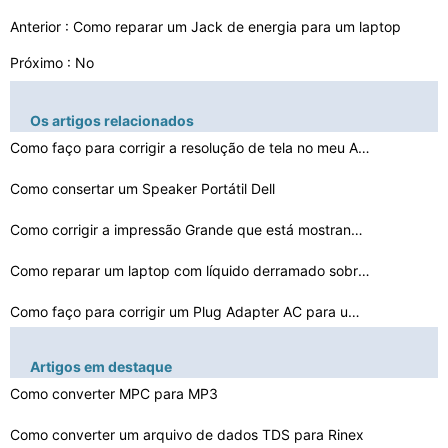
Anterior :
Como reparar um Jack de energia para um laptop
Próximo : No
Os artigos relacionados
Como faço para corrigir a resolução de tela no meu A…
Como consertar um Speaker Portátil Dell
Como corrigir a impressão Grande que está mostrando n…
Como reparar um laptop com líquido derramado sobre o t…
Como faço para corrigir um Plug Adapter AC para um Lap…
Como consertar uma chave laptop quebrado
Artigos em destaque
Como consertar uma chave Laptop solto
Como converter MPC para MP3
Como converter um arquivo de dados TDS para Rinex
Como consertar a barra de espaços em um Laptop Dell