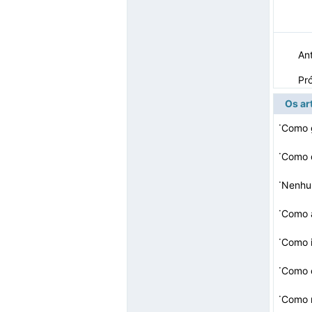
Ant
Pr
Os ar
·
Como g
·
Como 
·
·
Como a
·
Como i
·
Como o
·
Como m