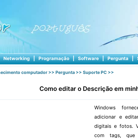
|
Networking
|
Programação
|
Software
|
Pergunta
|
ecimento computador
>>
Pergunta
>>
Suporte PC
>>
Como editar o Descrição em minh
Windows forne
adicionar e edit
digitais e fotos.
com tags, que 