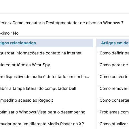
erior :
Como executar o Desfragmentador de disco no Windows 7
óximo : No
tigos relacionados
Artigos em d
·
uardar informações de contato na internet
·
detectar térmica Wear Spy
Como parar de 
·
Nenhum dispositivo de áudio é detectado em um Laptop …
Como converte
·
brir a tampa lateral do computador Dell
·
mpedir o acesso ao Regedit
Como consertar
·
timizar o Windows Vista para o desempenho
Problemas com
·
udar para um diferente Media Player no XP