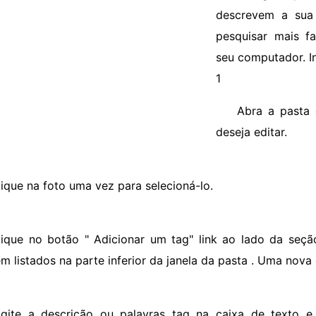
descrevem a sua
pesquisar mais f
seu computador. I
1
Abra a pasta
deseja editar.
lique na foto uma vez para selecioná-lo.
lique no botão " Adicionar um tag" link ao lado da seçã
m listados na parte inferior da janela da pasta . Uma nova 
igite a descrição ou palavras tag na caixa de texto e