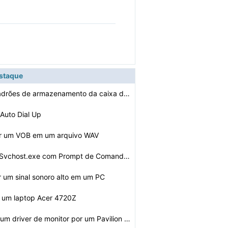
estaque
Como definir padrões de armazenamento da caixa de corr…
Auto Dial Up
r um VOB em um arquivo WAV
Como remover Svchost.exe com Prompt de Comando do Windo…
 um sinal sonoro alto em um PC
 um laptop Acer 4720Z
Como atualizar um driver de monitor por um Pavilion tx1…