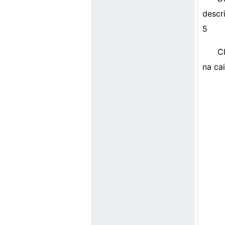
descr
5
C
na ca