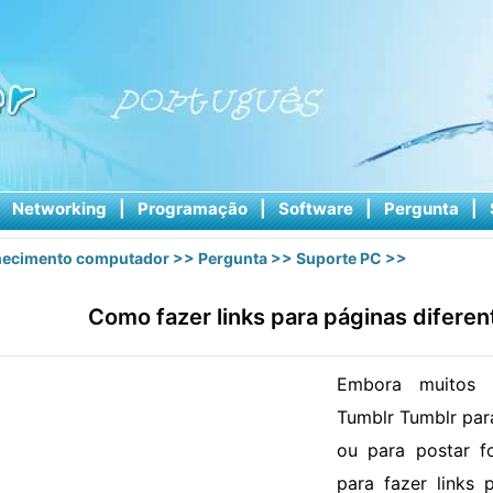
|
Networking
|
Programação
|
Software
|
Pergunta
|
ecimento computador
>>
Pergunta
>>
Suporte PC
>>
Como fazer links para páginas difere
Embora muitos u
Tumblr Tumblr par
ou para postar fo
para fazer links 