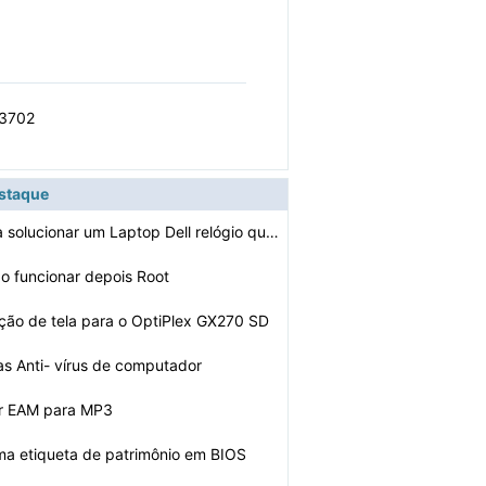
X3702
estaque
Como faço para solucionar um Laptop Dell relógio que …
 funcionar depois Root
ução de tela para o OptiPlex GX270 SD
as Anti- vírus de computador
r EAM para MP3
ma etiqueta de patrimônio em BIOS