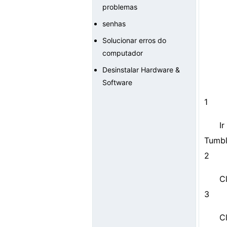
problemas
senhas
Solucionar erros do
computador
Desinstalar Hardware &
Software
1
I
Tumbl
2
Cl
3
C