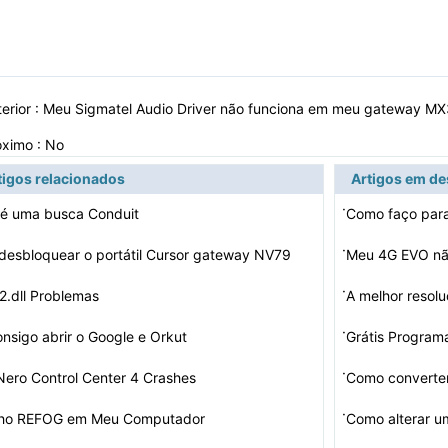
erior :
Meu Sigmatel Audio Driver não funciona em meu gateway M
óximo : No
tigos relacionados
Artigos em d
·
 é uma busca Conduit
·
esbloquear o portátil Cursor gateway NV79
Meu 4G EVO não
·
2.dll Problemas
A melhor resol
·
nsigo abrir o Google e Orkut
Grátis Program
·
ero Control Center 4 Crashes
Como converte
·
nho REFOG em Meu Computador
Como alterar u