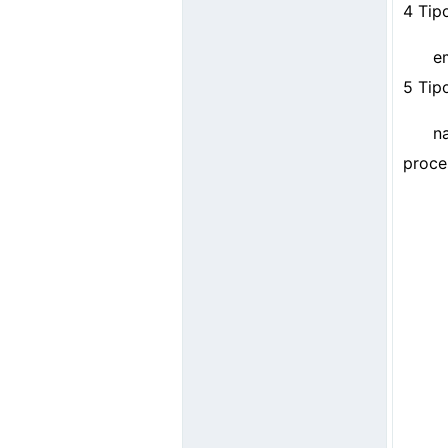
4 Tip
e
5 Tip
n
proce