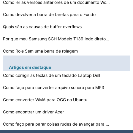
Como ler as versões anteriores de um documento Word
Como devolver a barra de tarefas para o Fundo
Quais são as causas de buffer overflows
Por que meu Samsung SGH Modelo T139 Indo direto ao Corr…
Como Role Sem uma barra de rolagem
Como colocar uma imagem digital em um CD
Artigos em destaque
Como Port Forward para Open NAT em ​​um Xbox
Como corrigir as teclas de um teclado Laptop Dell
Como alterar a Default Logon Conta
Como faço para converter arquivo sonoro para MP3
Como reinstalar um driver XP
Como converter WMA para OGG no Ubuntu
Como encontrar um driver Acer
O Acer Aspire 3100 Wireless Driver não será instalado…
Como faço para parar coisas rudes de avançar para cim…