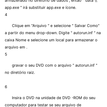
armazenado no diretório de dados , então " data \\
app.exe " irá substituir app.exe e ícone.
4
Clique em "Arquivo " e selecione " Salvar Como"
a partir do menu drop-down. Digite " autorun.inf " na
caixa Nome e selecione um local para armazenar o
arquivo em .
5
gravar o seu DVD com o arquivo " autorun.inf "
no diretório raiz.
6
Insira o DVD na unidade de DVD -ROM do seu
computador para testar se seu arquivo de