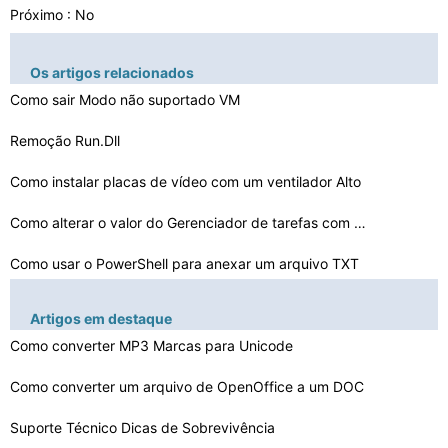
Próximo : No
Os artigos relacionados
Como sair Modo não suportado VM
Remoção Run.Dll
Como instalar placas de vídeo com um ventilador Alto
Como alterar o valor do Gerenciador de tarefas com um r…
Como usar o PowerShell para anexar um arquivo TXT
Como reparar um Bad PBR Sig
Artigos em destaque
Como faço para obter um codec DivX para brinde
Como converter MP3 Marcas para Unicode
Meu GIMP não está exportando EMF corretamente
Como converter um arquivo de OpenOffice a um DOC
Como usar Adepto em Helix
Suporte Técnico Dicas de Sobrevivência