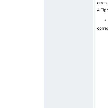
erros,
4 Tip
"
correç