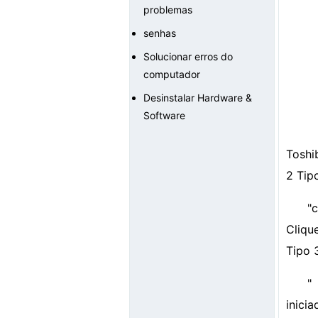
problemas
senhas
Solucionar erros do
computador
Desinstalar Hardware &
Software
Toshi
2 Tip
"
Cliqu
Tipo 
"
inici