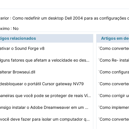
erior :
Como redefinir um desktop Dell 2004 para as configurações 
óximo : No
tigos relacionados
Artigos em d
·
tivar o Sound Forge v8
·
Liste alguns fatores que afetam a velocidade eo desempe…
Como Re- insta
·
lterar Browseui.dll
Como configura
·
esbloquear o portátil Cursor gateway NV79
Como convert
·
Sete maneiras que você pode se proteger de reais Víru…
·
Não consigo instalar o Adobe Dreamweaver em um HP NC63…
Como implemen
·
O que você deve fazer para isolar um computador que es…