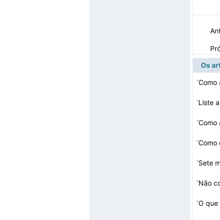
Ant
Pr
Os ar
·
Como a
·
·
Como a
·
Como d
·
·
·