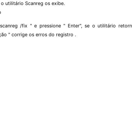
 o utilitário Scanreg os exibe.
o
 scanreg /fix " e pressione " Enter", se o utilitário reto
ão " corrige os erros do registro .