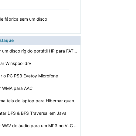
de fábrica sem um disco
estaque
Como converter um disco rígido portátil HP para FAT32…
lar Winspool.drv
r o PC PS3 Eyetoy Microfone
er WMA para AAC
Como corrigir uma tela de laptop para Hibernar quando f…
tar DFS & BFS Traversal em Java
Como converter WAV de áudio para um MP3 no VLC Media P…