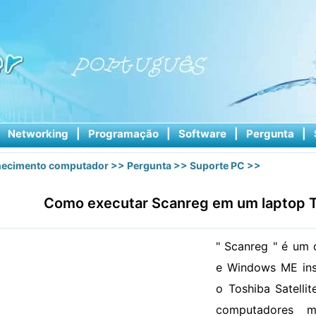
|
Networking
|
Programação
|
Software
|
Pergunta
|
ecimento computador
>>
Pergunta
>>
Suporte PC
>>
Como executar Scanreg em um laptop To
" Scanreg " é um
e Windows ME in
o Toshiba Satellit
computadores ma