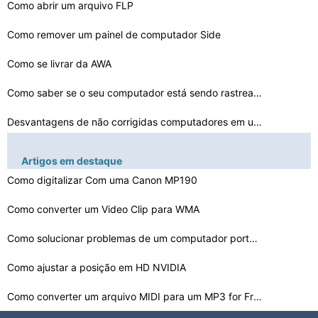
Como abrir um arquivo FLP
Como remover um painel de computador Side
Como se livrar da AWA
Como saber se o seu computador está sendo rastreada
Desvantagens de não corrigidas computadores em uma red…
Como ativar o Sound Forge v8
Artigos em destaque
Como instalar o Android 2.3 no LG Optimus
Como digitalizar Com uma Canon MP190
Como ligar um monitor para Alienware
Como converter um Video Clip para WMA
Como descarregar eletricidade estática antes de começ…
Como solucionar problemas de um computador portátil nã…
Como fazer um recuo no Photoshop
Como ajustar a posição em HD NVIDIA
Como converter um arquivo MIDI para um MP3 for Free Onl…