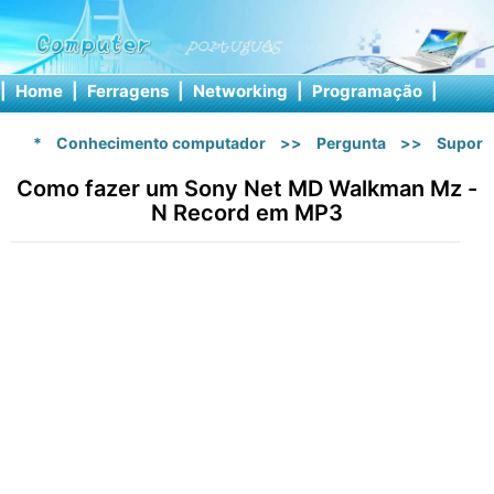
|
Home
|
Ferragens
|
Networking
|
Programação
|
Softw
*
Conhecimento computador
>>
Pergunta
>>
Suport
Como fazer um Sony Net MD Walkman Mz -
N Record em MP3