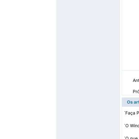
Ant
Pr
Os ar
·
Faça P
·
·
O que 