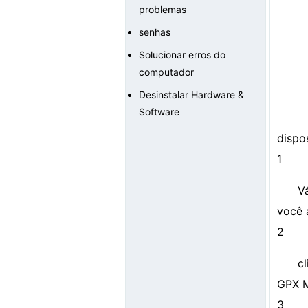
problemas
senhas
Solucionar erros do
computador
Desinstalar Hardware &
Software
dispo
1
V
você 
2
c
GPX M
3