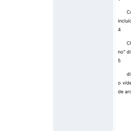
C
incluí
4
C
no" di
5
d
o víd
de ar