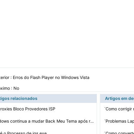
erior :
Erros do Flash Player no Windows Vista
óximo : No
tigos relacionados
Artigos em d
·
roxies Bloco Provedores ISP
Como corrigir
·
O Windows continua a mudar Back Meu Tema após reinicia…
Problemas La
·
é o Processo de jqs.exe
Como convert