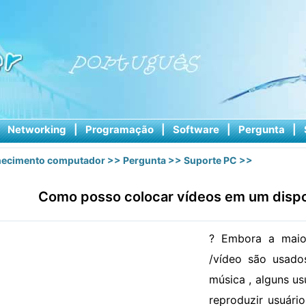
|
Networking
|
Programação
|
Software
|
Pergunta
|
ecimento computador
>>
Pergunta
>>
Suporte PC
>>
Como posso colocar vídeos em um disp
? Embora a maio
/vídeo são usados
música , alguns u
reproduzir usuári