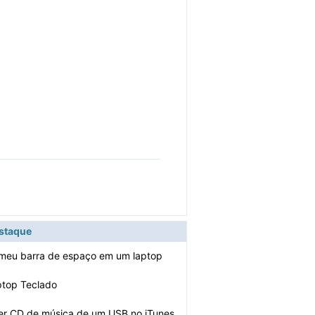
estaque
 meu barra de espaço em um laptop
ptop Teclado
er CD de música de um USB no iTunes