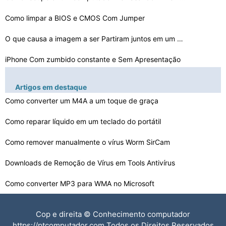
Como limpar a BIOS e CMOS Com Jumper
O que causa a imagem a ser Partiram juntos em um monito…
iPhone Com zumbido constante e Sem Apresentação
F2 Não Pára no BIOS
Artigos em destaque
Como é que o Windows está no meu Balde de Lixo
Como converter um M4A a um toque de graça
Como reparar líquido em um teclado do portátil
Como Atar a AT & T Blackjack 2 Com Ubuntu Studio 9.10 6…
Meu GIMP não está exportando EMF corretamente
Como remover manualmente o vírus Worm SirCam
Meu 4G EVO não funcionar depois Root
Downloads de Remoção de Vírus em Tools Antivírus
Como converter MP3 para WMA no Microsoft
Como remover o vírus W32.Rontokbro @ mm
Cop e direita © Conhecimento computador
Como converter VOB para MP4 Usando Demo
https://ptcomputador.com Todos os Direitos Reservados