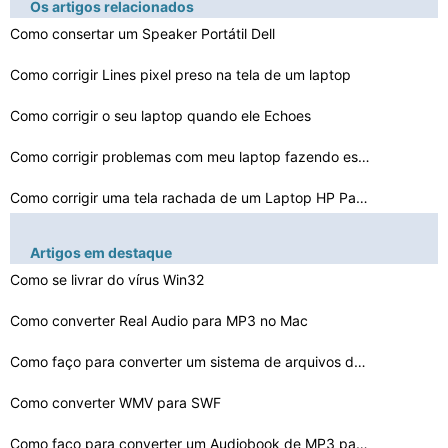
Os artigos relacionados
Como consertar um Speaker Portátil Dell
Como corrigir Lines pixel preso na tela de um laptop
Como corrigir o seu laptop quando ele Echoes
Como corrigir problemas com meu laptop fazendo estranha…
Como corrigir uma tela rachada de um Laptop HP Pavilion…
Como corrigir as portas USB em um laptop sem tirá-
Artigos em destaque
los
Como se livrar do vírus Win32
Como corrigir uma tela de laptop para Hibernar quando f…
Como converter Real Audio para MP3 no Mac
Como corrigir um laptop com problemas que continua rein…
Como faço para converter um sistema de arquivos de CDF…
Como faço para corrigir meu NIC no meu Dell Latitude D…
Como converter WMV para SWF
Como corrigir o seu laptop quando ele está preso na Ca…
Como faço para converter um Audiobook de MP3 para iPod…