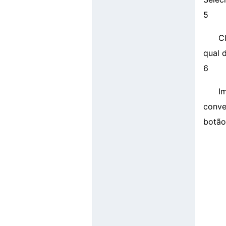
5
C
qual 
6
I
conve
botão