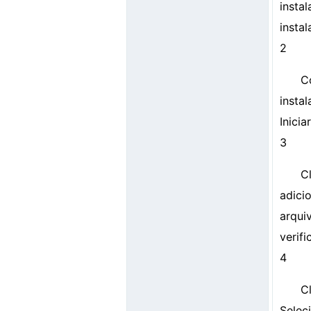
insta
instal
2
C
insta
Iniciar
3
C
adici
arqui
verifi
4
C
Selec