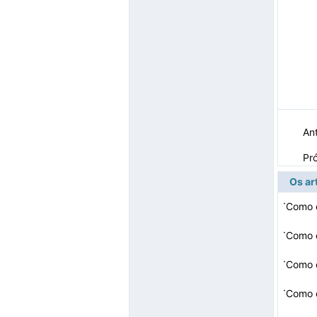
Ant
Pr
Os ar
·
Como 
·
Como c
·
Como 
·
Como 