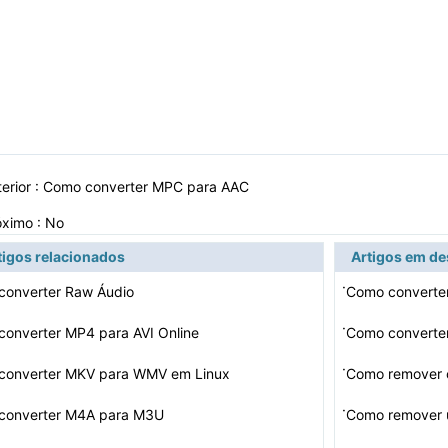
erior :
Como converter MPC para AAC
óximo : No
tigos relacionados
Artigos em d
·
converter Raw Áudio
·
onverter MP4 para AVI Online
Como converte
·
converter MKV para WMV em Linux
Como remover 
·
converter M4A para M3U
Como remover u