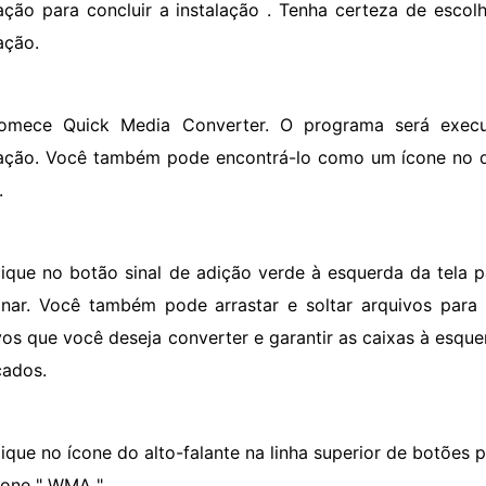
lação para concluir a instalação . Tenha certeza de esco
ação.
omece Quick Media Converter. O programa será exec
lação. Você também pode encontrá-lo como um ícone no 
.
lique no botão sinal de adição verde à esquerda da tela 
onar. Você também pode arrastar e soltar arquivos para
vos que você deseja converter e garantir as caixas à esq
cados.
lique no ícone do alto-falante na linha superior de botões 
ione " WMA ".