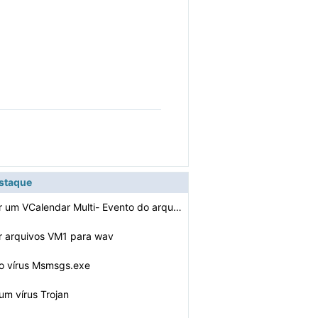
estaque
Como converter um VCalendar Multi- Evento do arquivo em…
r arquivos VM1 para wav
o vírus Msmsgs.exe
m vírus Trojan