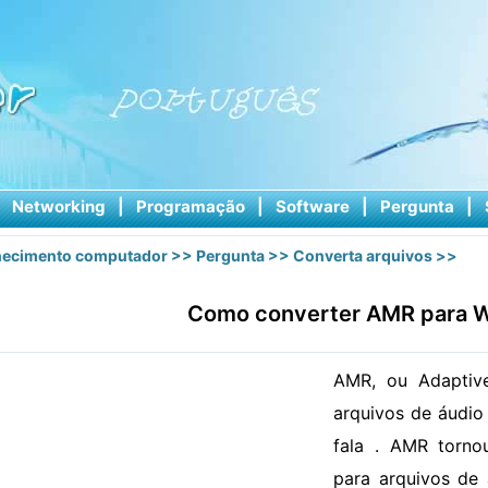
|
Networking
|
Programação
|
Software
|
Pergunta
|
ecimento computador
>>
Pergunta
>>
Converta arquivos
>>
Como converter AMR para
AMR, ou Adaptive
arquivos de áudio
fala . AMR torno
para arquivos de 