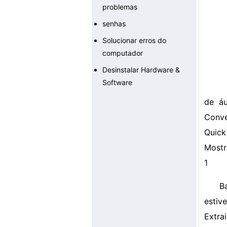
problemas
senhas
Solucionar erros do
computador
Desinstalar Hardware &
Software
de á
Conve
Quick
Mostr
1
B
estiv
Extrai