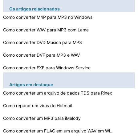
Os artigos relacionados
Como converter M4P para MP3 no Windows
Como converter WAV para MP3 com Lame
Como converter DVD Música para MP3
Como converter DVF para MP3 e WAV
Como converter EXE para Windows Service
Como faço para converter para MP3 Pcast
Artigos em destaque
Como converter um AIFF para WAV de graça
Como converter um arquivo de dados TDS para Rinex
Como converter arquivos VOB para arquivos MPEG
Como reparar um vírus do Hotmail
Como converter um MP3 para um arquivo MDI
Como converter um MP3 para iMelody
Como converter arquivos RAR para PSP
Como converter um FLAC em um arquivo WAV em WinAmp