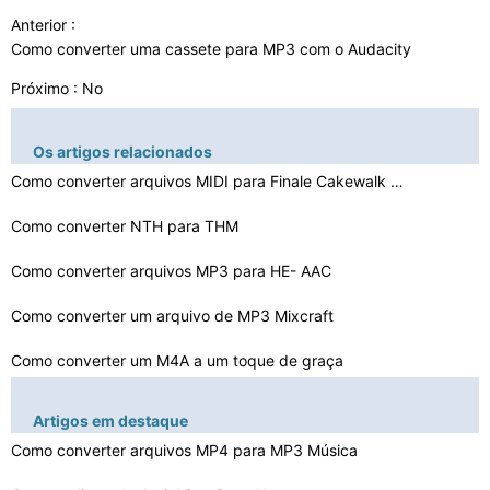
Anterior :
Como converter uma cassete para MP3 com o Audacity
Próximo : No
Os artigos relacionados
Como converter arquivos MIDI para Finale Cakewalk Arqui…
Como converter NTH para THM
Como converter arquivos MP3 para HE- AAC
Como converter um arquivo de MP3 Mixcraft
Como converter um M4A a um toque de graça
Como converter um VCalendar Multi- Evento do arquivo em…
Artigos em destaque
Como converter de Ardour para MP3
Como converter arquivos MP4 para MP3 Música