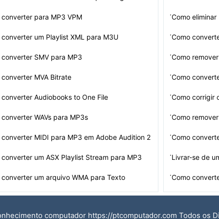
·
converter para MP3 VPM
Como eliminar 
·
converter um Playlist XML para M3U
Como convert
·
converter SMV para MP3
Como remover 
·
converter MVA Bitrate
Como converte
·
converter Audiobooks to One File
Como corrigir 
·
converter WAVs para MP3s
Como remover 
·
converter MIDI para MP3 em Adobe Audition 2
Como converte
·
converter um ASX Playlist Stream para MP3
Livrar-se de u
·
converter um arquivo WMA para Texto
Como converte
onhecimento computador https://ptcomputador.com Todos os D