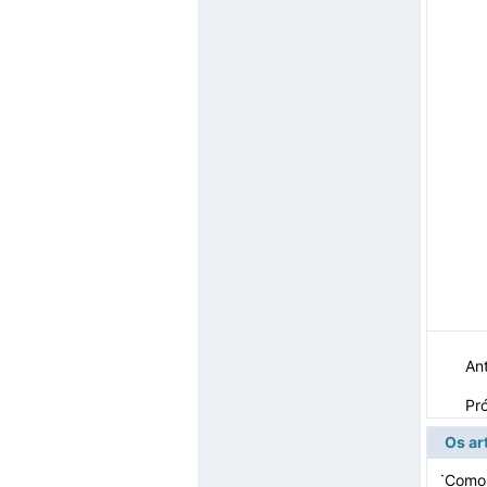
Ant
Pr
Os ar
·
Como 