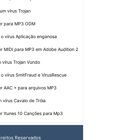
um vírus Trojan
er para MP3 ODM
o vírus Aplicação enganosa
r MIDI para MP3 em Adobe Audition 2
o vírus Trojan Vundo
o vírus SmitFraud e VirusRescue
r AAC + para arquivos MP3
m vírus Cavalo de Tróia
r Itunes 10 Canções para Mp3
ireitos Reservados