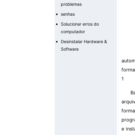
problemas
senhas
Solucionar erros do
computador
Desinstalar Hardware &
Software
autom
forma
1
B
arqui
forma
progr
e ins