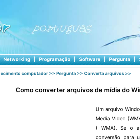
|
Networking
|
Programação
|
Software
|
Pergunta
|
ecimento computador
>>
Pergunta
>>
Converta arquivos
>>
Como converter arquivos de mídia do W
Um arquivo Windo
Media Video (WMV
( WMA). Se o ar
conversão para 