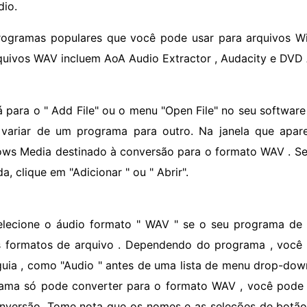
dio.
rogramas populares que você pode usar para arquivos W
quivos WAV incluem AoA Audio Extractor , Audacity e DVD 
á para o " Add File" ou o menu "Open File" no seu softwa
variar de um programa para outro. Na janela que apare
ws Media destinado à conversão para o formato WAV . Se
a, clique em "Adicionar " ou " Abrir".
elecione o áudio formato " WAV " se o seu programa de
s formatos de arquivo . Dependendo do programa , você
uia , como "Audio " antes de uma lista de menu drop-dow
ama só pode converter para o formato WAV , você pode
nversão. Tome nota que os nomes e as seleções de botã