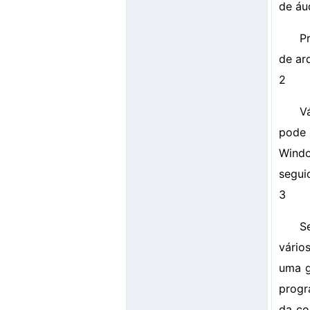
de áu
P
de ar
2
V
pode 
Windo
seguid
3
S
vário
uma g
progr
da co