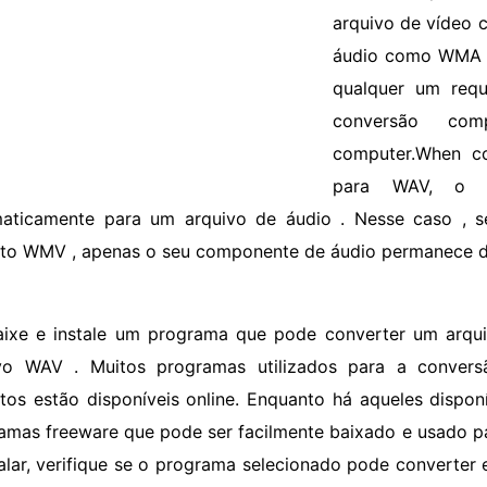
arquivo de vídeo
áudio como WMA ,
qualquer um req
conversão com
computer.When c
para WAV, o a
aticamente para um arquivo de áudio . Nesse caso , s
to WMV , apenas o seu componente de áudio permanece du
aixe e instale um programa que pode converter um arq
vo WAV . Muitos programas utilizados para a conver
tos estão disponíveis online. Enquanto há aqueles dispon
amas freeware que pode ser facilmente baixado e usado pa
talar, verifique se o programa selecionado pode converte