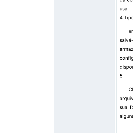
usa.
4 Tip
e
salvá
armaz
confi
dispo
5
C
arqui
sua f
algun