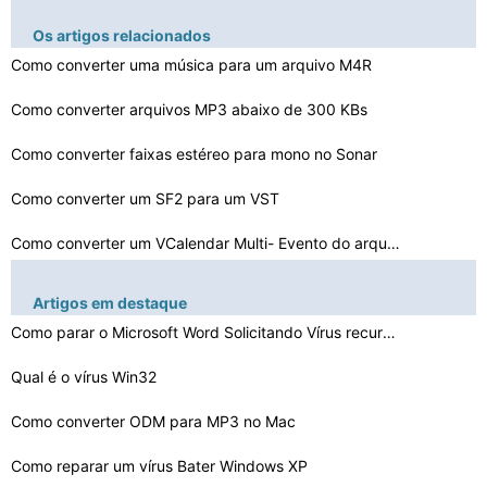
Os artigos relacionados
Como converter uma música para um arquivo M4R
Como converter arquivos MP3 abaixo de 300 KBs
Como converter faixas estéreo para mono no Sonar
Como converter um SF2 para um VST
Como converter um VCalendar Multi- Evento do arquivo em…
Como converter uma PKI para a PKB
Artigos em destaque
Como converter arquivos LDraw para Roblox
Como parar o Microsoft Word Solicitando Vírus recurso …
Qual é o vírus Win32
Como converter um M3U para um MP3 no iTunes em um Mac
Como converter Foobar para Gapless MP3
Como converter ODM para MP3 no Mac
Como reparar um vírus Bater Windows XP
Como converter um MP3 de mono para estéreo com GarageB…