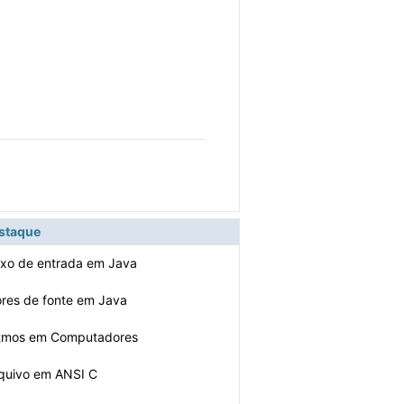
estaque
uxo de entrada em Java
ores de fonte em Java
itmos em Computadores
rquivo em ANSI C