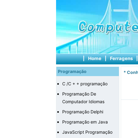
|
Home
|
Ferragens
Programação
*
Conh
C /C + + programação
Programação De
Computador Idiomas
Programação Delphi
Programação em Java
JavaScript Programação