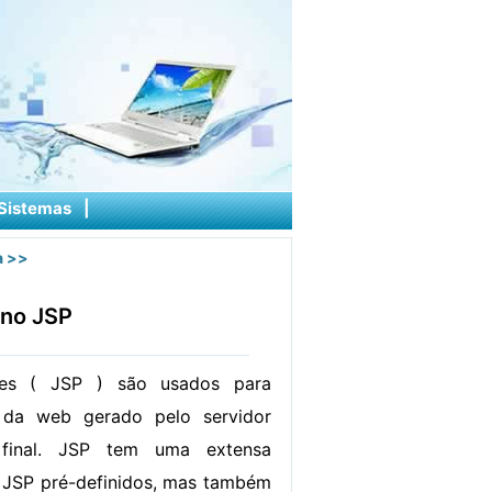
Sistemas
|
a
>>
 no JSP
es ( JSP ) são usados ​​para
 da web gerado pelo servidor
 final. JSP tem uma extensa
s JSP pré-definidos, mas também