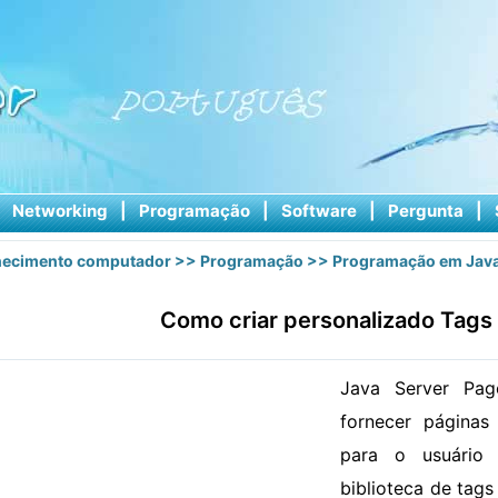
|
Networking
|
Programação
|
Software
|
Pergunta
|
ecimento computador
>>
Programação
>>
Programação em Jav
Como criar personalizado Tags
Java Server Pag
fornecer páginas
para o usuário
biblioteca de tag