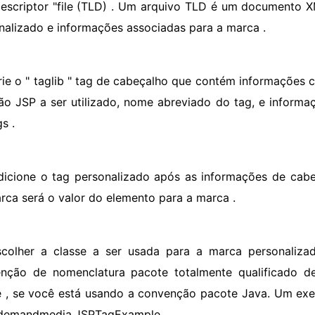
escriptor "file (TLD) . Um arquivo TLD é um documento X
nalizado e informações associadas para a marca .
rie o " taglib " tag de cabeçalho que contém informações
são JSP a ser utilizado, nome abreviado do tag, e informaç
s .
dicione o tag personalizado após as informações de cab
rca será o valor do elemento para a marca
.
scolher a classe a ser usada para a marca personaliz
nção de nomenclatura pacote totalmente qualificado 
e , se você está usando a convenção pacote Java. Um exem
demandmedia.JSPTagExample