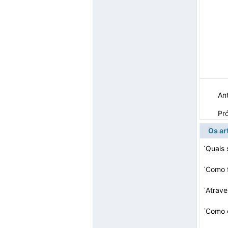
Ant
Pr
Os ar
·
Quais 
·
Como f
·
Atrave
·