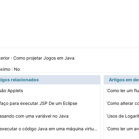
erior :
Como projetar Jogos em Java
óximo : No
tigos relacionados
Artigos em d
·
são Applets
Como ler um fl
·
aço para executar JSP De um Eclipse
Como alterar c
·
ssando com uma variável no Java
Usos de Logar
·
Como executar o código Java em uma máquina virtual
Como ler um a