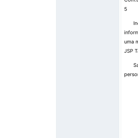
5
I
infor
uma m
JSP T
S
perso