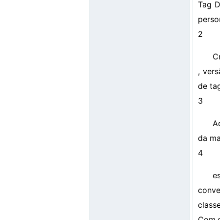
Tag D
perso
2
C
, ver
de tag
3
A
da ma
4
e
conve
class
Com.