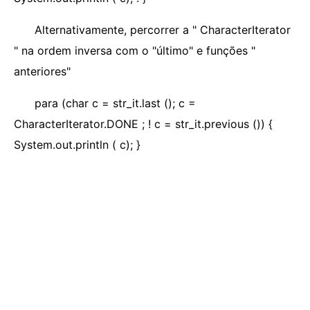
Alternativamente, percorrer a " CharacterIterator
" na ordem inversa com o "último" e funções "
anteriores"
para (char c = str_it.last (); c =
CharacterIterator.DONE ; ! c = str_it.previous ()) {
System.out.println ( c); }