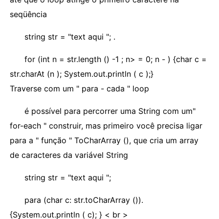
seqüência
string str = "text aqui "; .
for (int n = str.length () -1 ; n> = 0; n - ) {char c =
str.charAt (n ); System.out.println ( c );}
Traverse com um " para - cada " loop
é possível para percorrer uma String com um"
for-each " construir, mas primeiro você precisa ligar
para a " função " ToCharArray (), que cria um array
de caracteres da variável String
string str = "text aqui ";
para (char c: str.toCharArray ()).
{System.out.println ( c); } < br >