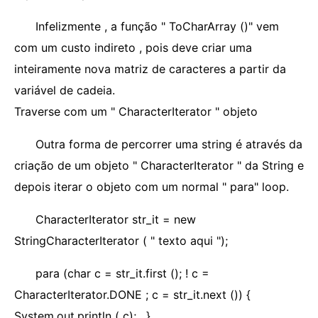
Infelizmente , a função " ToCharArray ()" vem
com um custo indireto , pois deve criar uma
inteiramente nova matriz de caracteres a partir da
variável de cadeia.
Traverse com um " CharacterIterator " objeto
Outra forma de percorrer uma string é através da
criação de um objeto " CharacterIterator " da String e
depois iterar o objeto com um normal " para" loop.
CharacterIterator str_it = new
StringCharacterIterator ( " texto aqui ");
para (char c = str_it.first (); ! c =
CharacterIterator.DONE ; c = str_it.next ()) {
System.out.println ( c); . }