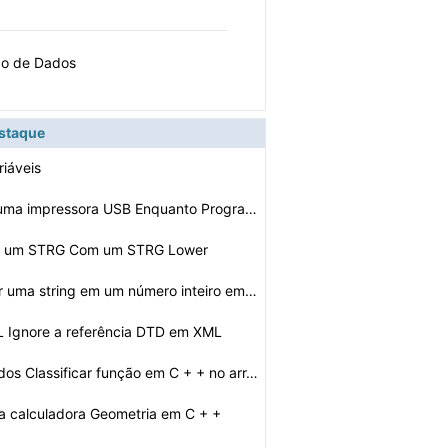
ção de Dados
estaque
áveis ​​
ra para ColdFus…
Como acessar uma impressora USB Enquanto Programação …
ir um STRG Com um STRG Lower
Como converter uma string em um número inteiro em Gamb…
L Ignore a referência DTD em XML
os Classificar função em C + + no arr…
 calculadora Geometria em C + +