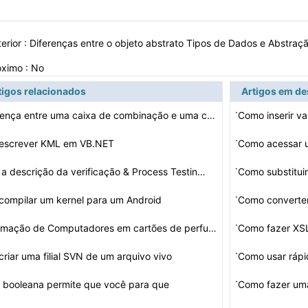
erior :
Diferenças entre o objeto abstrato Tipos de Dados e Abstra
óximo : No
tigos relacionados
Artigos em d
·
A diferença entre uma caixa de combinação e uma caix…
Como inserir vari
em uma estrutu
·
escrever KML em VB.NET
·
 a descrição da verificação & Process Testin…
Como substitu
·
ompilar um kernel para um Android
·
Programação de Computadores em cartões de perfurador…
Como fazer XS
·
riar uma filial SVN de um arquivo vivo
Como usar rápid
·
 booleana permite que você para que
Como fazer uma