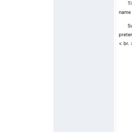
T
name 
S
preten
< br. 