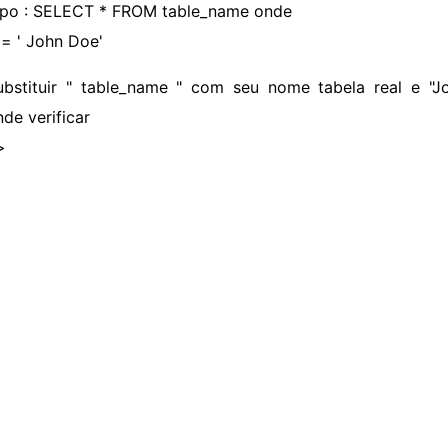
ipo : SELECT * FROM table_name onde
= ' John Doe'
ubstituir " table_name " com seu nome tabela real e "
de verificar
>