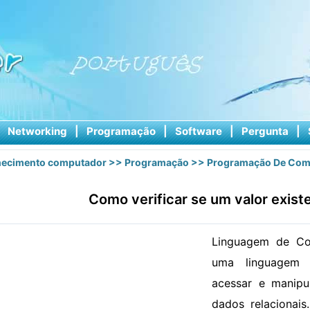
|
Networking
|
Programação
|
Software
|
Pergunta
|
ecimento computador
>>
Programação
>>
Programação De Com
Como verificar se um valor exis
Linguagem de Con
uma linguagem
acessar e manipu
dados relacionais