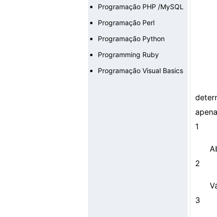
Programação PHP /MySQL
Programação Perl
Programação Python
Programming Ruby
Programação Visual Basics
deter
apena
1
A
2
V
3