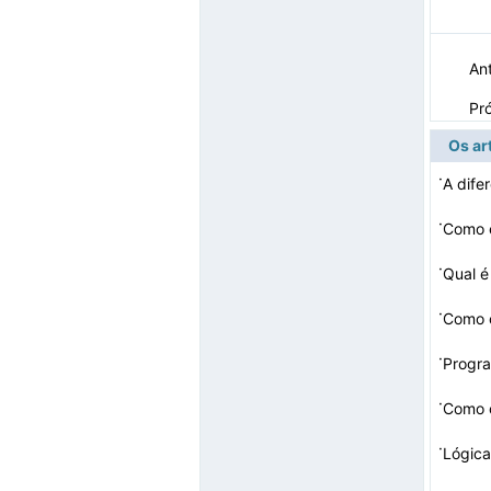
Ant
Pr
Os ar
·
·
Como 
·
Qual é
·
Como c
·
·
Como c
·
Lógica