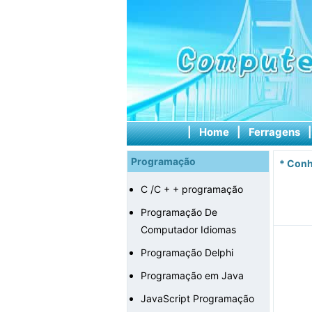
|
Home
|
Ferragens
Programação
*
Conh
C /C + + programação
Programação De
Computador Idiomas
Programação Delphi
Programação em Java
JavaScript Programação