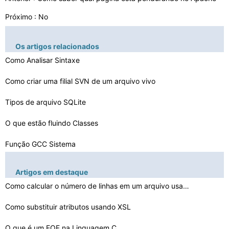
Próximo : No
Os artigos relacionados
Como Analisar Sintaxe
Como criar uma filial SVN de um arquivo vivo
Tipos de arquivo SQLite
O que estão fluindo Classes
Função GCC Sistema
Como testar o Linkage Aprovada em COBOL
Artigos em destaque
Como exibir nomes de objetos em MATLAB
Como calcular o número de linhas em um arquivo usando …
Como acessar uma variável Bash Script em Python
Como substituir atributos usando XSL
Refatorar o código para melhor desempenho
O que é um EOF na Linguagem C