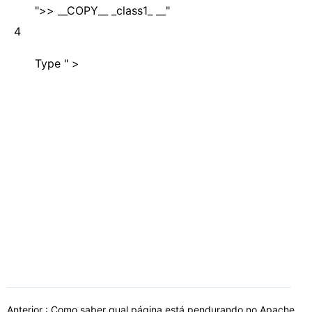
">> __COPY__ _class1_ __"
4
Type " >
Anterior :
Como saber qual página está pendurando no Apache