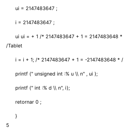
ui = 2147483647 ;
i = 2147483647 ;
ui ui = + 1 /* 2147483647 + 1 = 2147483648 *
/Tablet
i = i + 1; /* 2147483647 + 1 = -2147483648 * /
printf (" unsigned int :% u \\ n" , ui );
printf (" int :% d \\ n", i);
retornar 0 ;
}
5