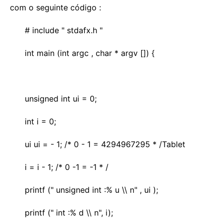
com o seguinte código :
# include " stdafx.h "
int main (int argc , char * argv []) {
unsigned int ui = 0;
int i = 0;
ui ui = - 1; /* 0 - 1 = 4294967295 * /Tablet
i = i - 1; /* 0 -1 = -1 * /
printf (" unsigned int :% u \\ n" , ui );
printf (" int :% d \\ n", i);