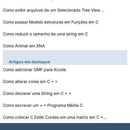
Como exibir arquivos de um Selecionado Tree View Node e…
Como passar Modelo estruturas em Funções em C
Como reduzir o tamanho de uma string em C
Como Animar em XNA
Como usar a função atoi
Artigos em destaque
Como fazer uma calculadora Geometria em C + +
Como adicionar GMP para Xcode
Como fazer um Bounce objeto em C #
Como alterar cores em C + +
Como formatar datas e horas com Iostream
Como declarar uma String em C + +
Quais são propriedades parciais
Como escrever um + + Programa Média C
Como colocar C Estilo Cordas em uma matriz em C + +
Como alterar um soquete de bloqueio para não-