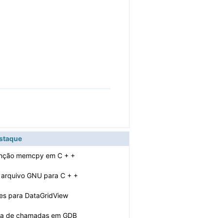
estaque
unção memcpy em C + +
 arquivo GNU para C + +
es para DataGridView
lha de chamadas em GDB