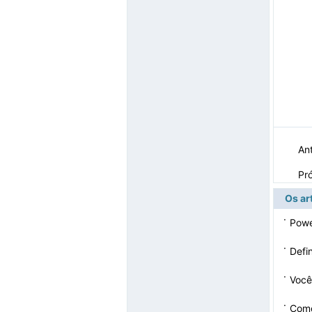
Ant
Pr
Os ar
·
Powe
·
Defi
·
Você
mail
·
Como