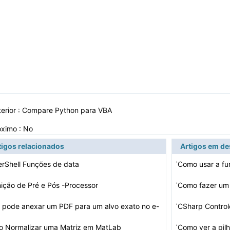
erior :
Compare Python para VBA
óximo : No
tigos relacionados
Artigos em d
·
rShell Funções de data
Como usar a f
·
nição de Pré e Pós -Processor
Como fazer um
·
 pode anexar um PDF para um alvo exato no e-
CSharp Control
 E…
·
 Normalizar uma Matriz em MatLab
Como ver a pi