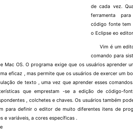
de cada vez. Qua
ferramenta par
código fonte tem 
o Eclipse eo edito
Vim é um edit
comando para sis
 e Mac OS. O programa exige que os usuários aprender u
rma eficaz , mas permite que os usuários de exercer um b
ulação de texto , uma vez que aprender esses comando
terísticas que emprestam -se a edição de código-fon
spondentes , colchetes e chaves. Os usuários também pod
m para definir o editor de muito diferentes itens de p
s e variáveis, a cores específicas .
se