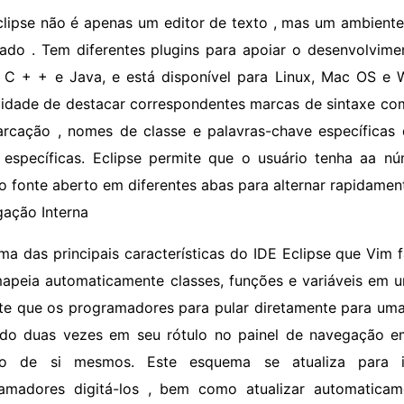
clipse não é apenas um editor de texto , mas um ambient
rado . Tem diferentes plugins para apoiar o desenvolvime
C + + e Java, e está disponível para Linux, Mac OS e
idade de destacar correspondentes marcas de sintaxe como
rcação , nomes de classe e palavras-chave específicas 
 específicas. Eclipse permite que o usuário tenha aa n
o fonte aberto em diferentes abas para alternar rapidamen
ação Interna
ma das principais características do IDE Eclipse que Vim
apeia automaticamente classes, funções e variáveis ​​em 
te que os programadores para pular diretamente para uma
ndo duas vezes em seu rótulo no painel de navegação 
go de si mesmos. Este esquema se atualiza para i
amadores digitá-los , bem como atualizar automaticam