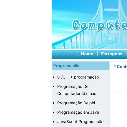
|
Home
|
Ferragens
Programação
*
Conh
C /C + + programação
Programação De
Computador Idiomas
Programação Delphi
Programação em Java
JavaScript Programação