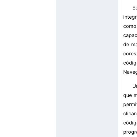
E
integ
como 
capac
de ma
cores
códig
Naveg
U
que m
permi
clica
códi
progr