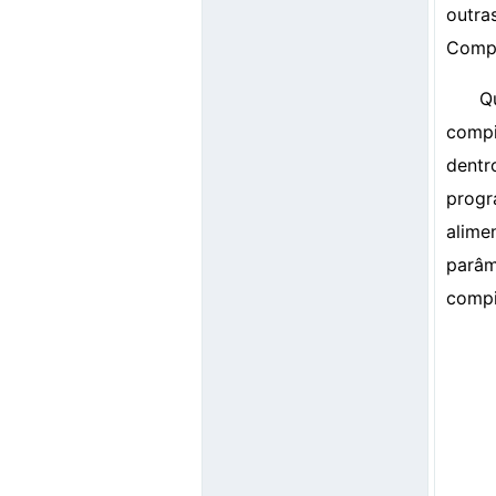
outra
Compi
Q
compi
dent
progr
alime
parâm
compi