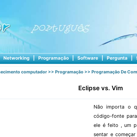
|
Networking
|
Programação
|
Software
|
Pergunta
|
ecimento computador
>>
Programação
>>
Programação De Com
Eclipse vs. Vim
Não importa o q
código-fonte par
ele é feito , um 
sentar e começar 