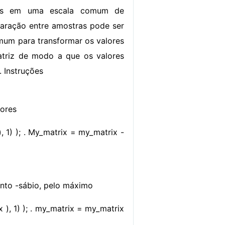
dos em uma escala comum de
ração entre amostras pode ser
omum para transformar os valores
triz de modo a que os valores
. Instruções
lores
 1) ); . My_matrix = my_matrix -
ento -sábio, pelo máximo
), 1) ); . my_matrix = my_matrix