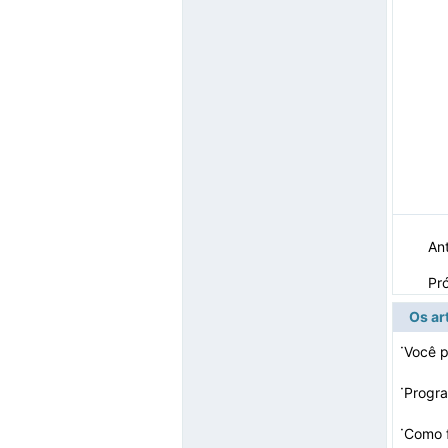
Ant
Pr
Os ar
·
Você p
mail E
·
·
Como f