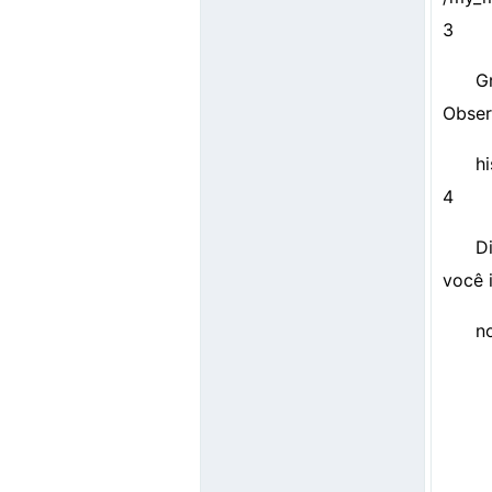
3
G
Obser
hi
4
D
você 
n