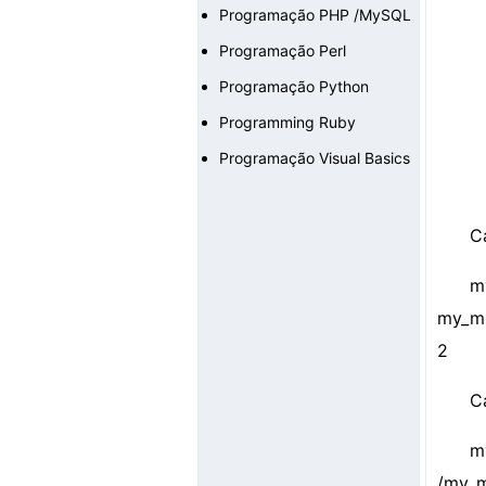
Programação PHP /MySQL
Programação Perl
Programação Python
Programming Ruby
Programação Visual Basics
C
m
my_mi
2
C
m
/my_m