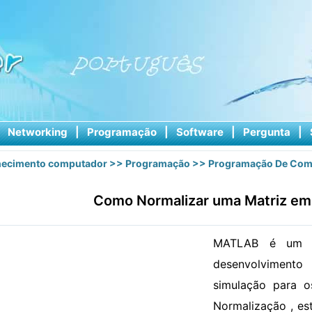
|
Networking
|
Programação
|
Software
|
Pergunta
|
ecimento computador
>>
Programação
>>
Programação De Com
Como Normalizar uma Matriz e
MATLAB é um p
desenvolvimento
simulação para os
Normalização , es