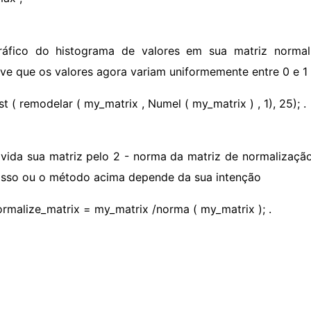
ráfico do histograma de valores em sua matriz normali
ve que os valores agora variam uniformemente entre 0 e 1
st ( remodelar ( my_matrix , Numel ( my_matrix ) , 1), 25); .
ivida sua matriz pelo 2 - norma da matriz de normalizaçã
isso ou o método acima depende da sua intenção
ormalize_matrix = my_matrix /norma ( my_matrix ); .