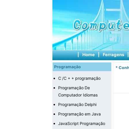
|
Home
|
Ferragens
Programação
*
Conh
C /C + + programação
Programação De
Computador Idiomas
Programação Delphi
Programação em Java
JavaScript Programação