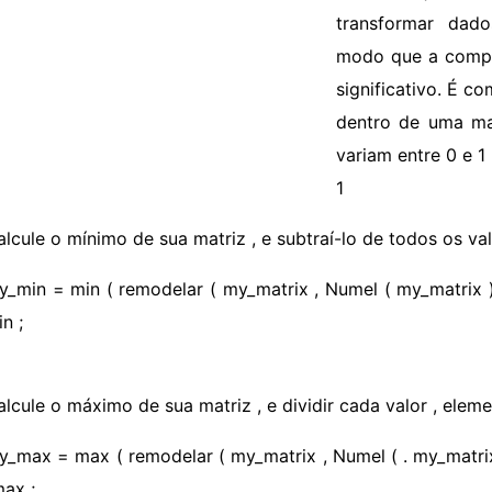
transformar da
modo que a compa
significativo. É c
dentro de uma ma
variam entre 0 e 1 
1
alcule o mínimo de sua matriz , e subtraí-lo de todos os va
y_min = min ( remodelar ( my_matrix , Numel ( my_matrix ),
n ;
alcule o máximo de sua matriz , e dividir cada valor , elem
y_max = max ( remodelar ( my_matrix , Numel ( . my_matrix 
ax ;