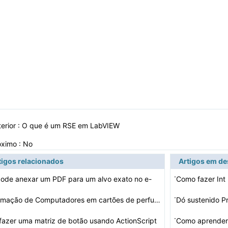
erior :
O que é um RSE em LabVIEW
óximo : No
tigos relacionados
Artigos em d
·
ode anexar um PDF para um alvo exato no e-
Como fazer Int
…
·
Programação de Computadores em cartões de perfurador…
Dó sustenido P
·
azer uma matriz de botão usando ActionScript
Como aprender