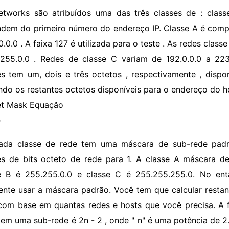
etworks são atribuídos uma das três classes de : classe
dem do primeiro número do endereço IP. Classe A é compo
0.0.0 . A faixa 127 é utilizada para o teste . As redes clas
.255.0.0 . Redes de classe C variam de 192.0.0.0 a 2
es tem um, dois e três octetos , respectivamente , dispo
ndo os restantes octetos disponíveis para o endereço do h
t Mask Equação
>
ada classe de rede tem uma máscara de sub-rede padr
es de bits octeto de rede para 1. A classe A máscara d
e B é 255.255.0.0 e classe C é 255.255.255.0. No ent
ente usar a máscara padrão. Você tem que calcular resta
com base em quantas redes e hosts que você precisa. A f
 em uma sub-rede é 2n - 2 , onde " n" é uma potência de 2