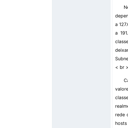
N
depen
a 127.
a 191
class
deixa
Subne
< br 
C
valor
class
realm
rede 
hosts