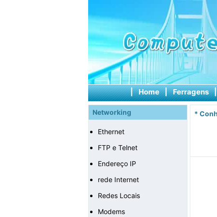
|
Home
|
Ferragens
Networking
*
Conh
Ethernet
FTP e Telnet
Endereço IP
rede Internet
Redes Locais
Modems