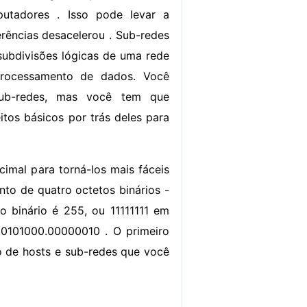
utadores . Isso pode levar a
erências desacelerou . Sub-redes
 subdivisões lógicas de uma rede
processamento de dados. Você
sub-redes, mas você tem que
itos básicos por trás deles para
imal para torná-los mais fáceis
unto de quatro octetos binários -
o binário é 255, ou 11111111 em
.00101000.00000010 . O primeiro
o de hosts e sub-redes que você