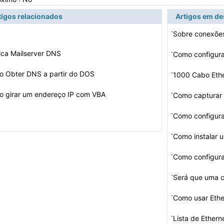
tigos relacionados
Artigos em d
·
Sobre conexõe
·
fica Mailserver DNS
·
 Obter DNS a partir do DOS
1000 Cabo Eth
·
 girar um endereço IP com VBA
·
Como configura
·
Como instalar
·
·
·
Como usar Eth
·
Lista de Ethern