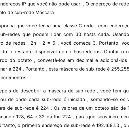
endereços IP que você não pode usar: . O endereço de red
lo de sub-rede Máscara
uponha que você tenha uma classe C rede , com endereço I
sub-redes que podem lidar com 30 hosts cada. Usand
o de redes , 2n - 2 = 6 , você começa 3. Portanto, você
ndo o restante disponível como hospedeiros. Contar o 
rdo do octeto , convertê-los em decimal e adicioná-los 
onar a 224 . Portanto , esta máscara de sub-rede é 255.25
Incrementos
epois de descobrir a máscara de sub-rede , você tem qu
 ou de onde cada sub-rede é iniciada , somando-se os v
ra de sub-rede é 224 . Os valores de um octeto são de 128 
onando 128, 64 e 32 dá-lhe 224 , para que seus increment
ortanto, o primeiro endereço de sub-rede é 192.168.1.0 , o 