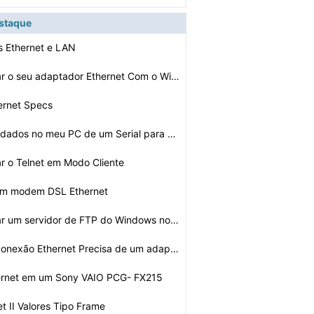
estaque
s Ethernet e LAN
Como configurar o seu adaptador Ethernet Com o Windows …
ernet Specs
Como capturar dados no meu PC de um Serial para Etherne…
r o Telnet em Modo Cliente
 um modem DSL Ethernet
Como configurar um servidor de FTP do Windows no Vista
Será que uma conexão Ethernet Precisa de um adaptador…
ernet em um Sony VAIO PCG- FX215
et II Valores Tipo Frame