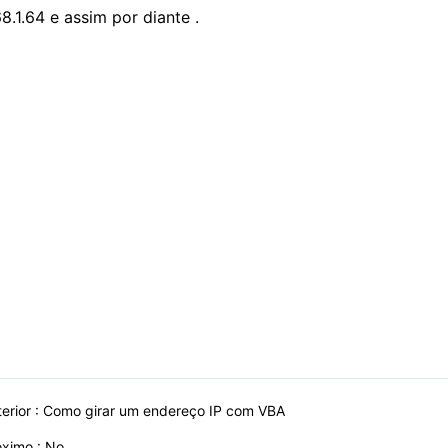
8.1.64 e assim por diante .
erior :
Como girar um endereço IP com VBA
óximo : No