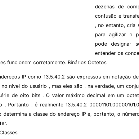
dezenas de comp
confusão e transf
, no entanto, cria
para agilizar o 
pode designar 
entender os conce
les funcionem corretamente. Binários Octetos
ndereços IP como 13.5.40.2 são expressos em notação dec
r no nível do usuário , mas eles são , na verdade, um conj
érie de oito bits . O valor máximo decimal em um octet
io . Portanto , é realmente 13.5.40.2 00001101.00000101
o determina a classe do endereço IP e, portanto, o númer
ter.
Classes