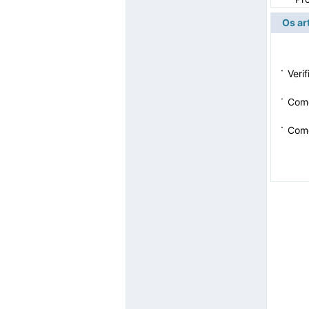
Os ar
·
Veri
·
Como
·
Como