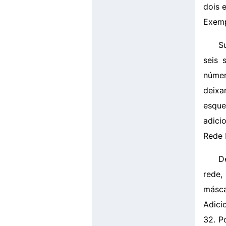
dois 
Exemp
S
seis 
númer
deixa
esque
adici
Rede 
D
rede,
másca
Adici
32. P