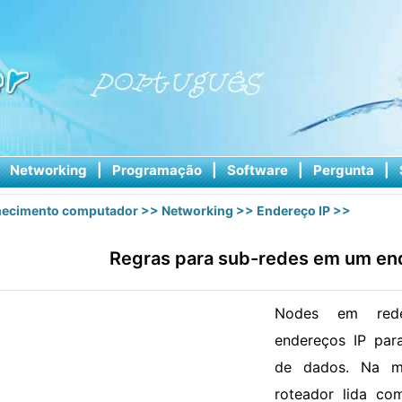
|
Networking
|
Programação
|
Software
|
Pergunta
|
ecimento computador
>>
Networking
>>
Endereço IP
>>
Regras para sub-redes em um en
Nodes em red
endereços IP para
de dados. Na m
roteador lida co