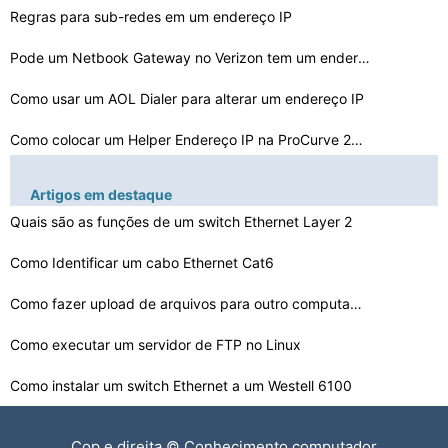
Regras para sub-redes em um endereço IP
Pode um Netbook Gateway no Verizon tem um endereço IP …
Como usar um AOL Dialer para alterar um endereço IP
Como colocar um Helper Endereço IP na ProCurve 2520
Meu servidor Citrix Reinicia Usando DHCP Em vez de um e…
Artigos em destaque
Pode Yahoo E-
Quais são as funções de um switch Ethernet Layer 2
mail Usuários bloco de endereço IP do re…
Como posso alterar o meu endereço IP no Smart Bro
Como Identificar um cabo Ethernet Cat6
Verifica Mailserver DNS
Como fazer upload de arquivos para outro computador com…
Como executar um servidor de FTP no Linux
Como escrever um arquivo em lotes para Continuamente Pi…
Como instalar um switch Ethernet a um Westell 6100
Como instalar um servidor Telnet no Linux
Cop e direita © Conhecimento computador