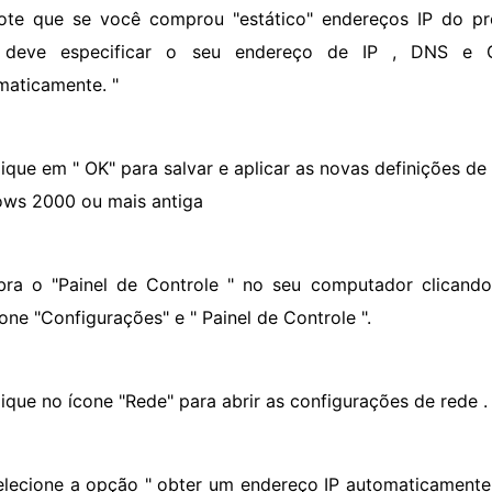
ote que se você comprou "estático" endereços IP do pro
 deve especificar o seu endereço de IP , DNS e 
maticamente. "
lique em " OK" para salvar e aplicar as novas definições de
ws 2000 ou mais antiga
bra o "Painel de Controle " no seu computador clicando
ione "Configurações" e " Painel de Controle ".
lique no ícone "Rede" para abrir as configurações de rede .
elecione a opção " obter um endereço IP automaticamente 