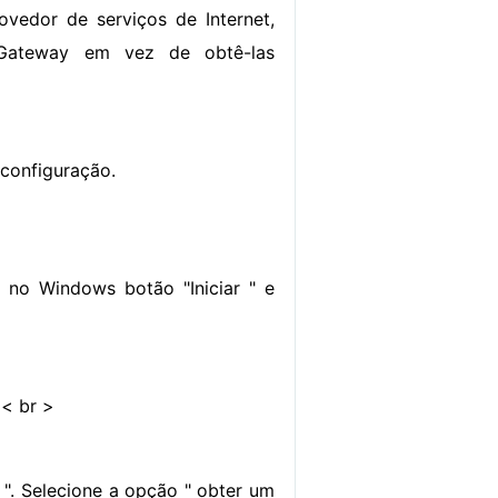
vedor de serviços de Internet,
Gateway em vez de obtê-las
 configuração.
 no Windows botão "Iniciar " e
 < br >
". Selecione a opção " obter um