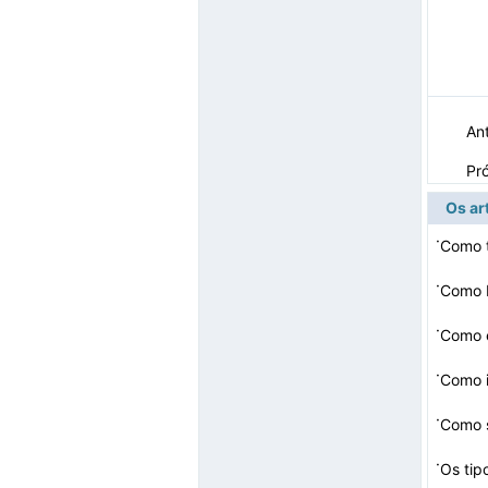
Ant
Pr
Os ar
·
·
Como 
·
·
·
Como s
up par
·
Os tip