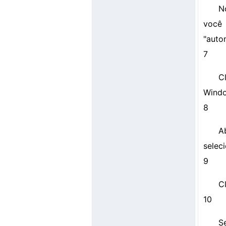
N
você
"auto
7
C
Windo
8
A
selec
9
C
10
S