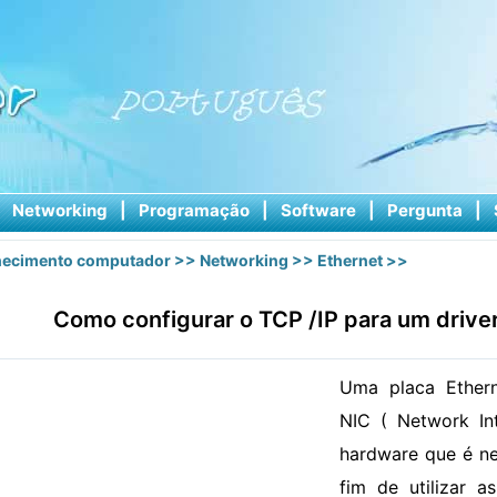
|
Networking
|
Programação
|
Software
|
Pergunta
|
ecimento computador
>>
Networking
>>
Ethernet
>>
Como configurar o TCP /IP para um drive
Uma placa Ether
NIC ( Network In
hardware que é ne
fim de utilizar a