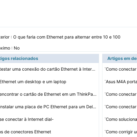
erior :
O que faria com Ethernet para alternar entre 10 e 100
óximo : No
tigos relacionados
Artigos em d
·
Como testar uma conexão do cartão Ethernet à Interne…
Como conectar 
·
Ethernet um desktop e um laptop
Asus M4A porta
·
Como encontrar o cartão de Ethernet em um ThinkPad
Como conectar 
·
Como instalar uma placa de PC Ethernet para um Dell L55…
Como conectar 
·
e conectar à Internet dial-
a portas Ethern…
·
os de conectores Ethernet
Como corrigir 