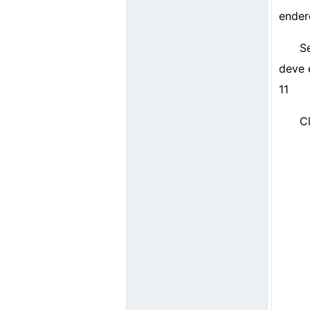
ender
S
deve 
11
C