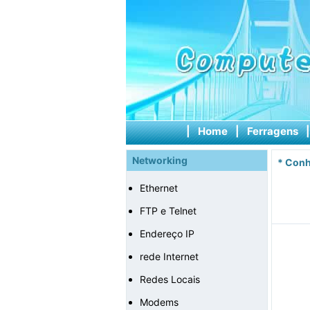
|
Home
|
Ferragens
Networking
*
Conh
Ethernet
FTP e Telnet
Endereço IP
rede Internet
Redes Locais
Modems