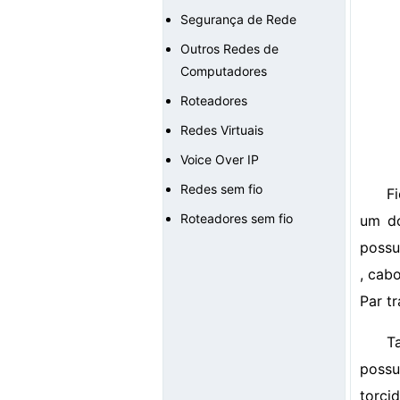
Segurança de Rede
Outros Redes de
Computadores
Roteadores
Redes Virtuais
Voice Over IP
Redes sem fio
F
Roteadores sem fio
um do
possu
, cab
Par t
T
possu
torci