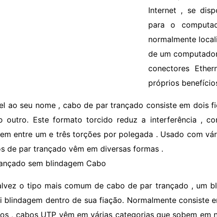
Internet , se dis
para o computa
normalmente locali
de um computador 
conectores Ether
próprios benefíci
iel ao seu nome , cabo de par trançado consiste em dois f
 outro. Este formato torcido reduz a interferência , c
em entre um e três torções por polegada . Usado com vá
os de par trançado vêm em diversas formas .
rançado sem blindagem Cabo
alvez o tipo mais comum de cabo de par trançado , um bl
i blindagem dentro de sua fiação. Normalmente consiste e
dos , cabos UTP vêm em várias categorias que sobem em 