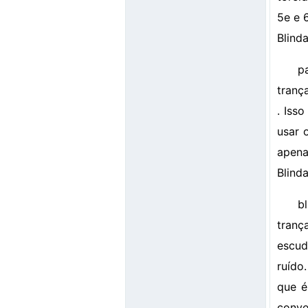
5e e 
Blind
p
tranç
. Iss
usar 
apena
Blind
b
tranç
escud
ruído
que é
conve