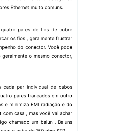
tores Ethernet muito comuns.
quatro pares de fios de cobre
car os fios , geralmente frustrar
sempenho do conector. Você pode
é geralmente o mesmo conector,
a cada par individual de cabos
uatro pares trançados em outro
s e minimiza EMI radiação e do
et com casa , mas você vai achar
algo chamado um balun . Baluns
o com o cabo de 150 ohm STP .