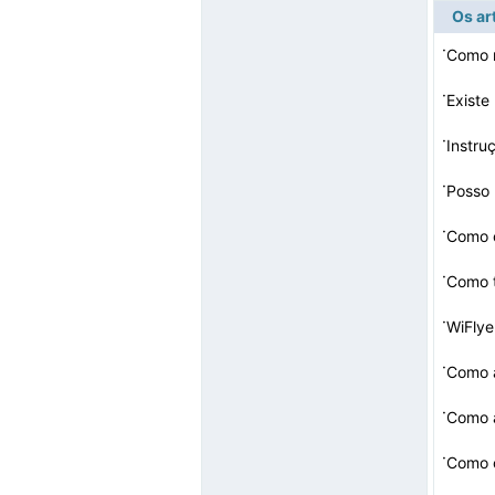
Os ar
·
Como 
·
Existe
·
Instru
·
·
·
Como t
·
WiFlye
·
Como a
·
·
Como c