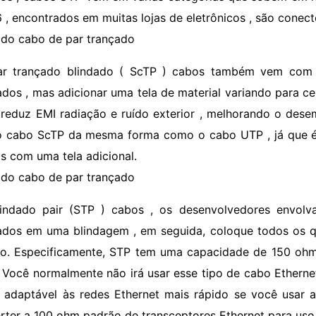
6 , encontrados em muitas lojas de eletrônicos , são conec
ado cabo de par trançado
ar trançado blindado ( ScTP ) cabos também vem com 
ados , mas adicionar uma tela de material variando para cer
o reduz EMI radiação e ruído exterior , melhorando o de
o cabo ScTP da mesma forma como o cabo UTP , já que 
s com uma tela adicional.
ado cabo de par trançado
lindado pair (STP ) cabos , os desenvolvedores envolv
ados em uma blindagem , em seguida, coloque todos os q
o. Especificamente, STP tem uma capacidade de 150 ohm
. Você normalmente não irá usar esse tipo de cabo Ethern
 adaptável às redes Ethernet mais rápido se você usar 
rter a 100 ohm padrão de transceptores Ethernet para us