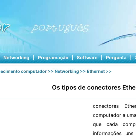
|
Networking
|
Programação
|
Software
|
Pergunta
|
ecimento computador
>>
Networking
>>
Ethernet
>>
Os tipos de conectores Ethe
conectores Eth
computador a uma 
que cada compu
informações un