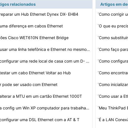
tigos relacionados
Artigos em d
·
reparar um Hub Ethernet Dynex DX- EHB4
Como corrigir 
·
 uma diferença em cabos Ethernet
·
ções Cisco WET610N Ethernet Bridge
Como substitui
·
Posso usar uma linha telefônica e Ethernet no mesmo ca…
·
Como configurar uma rede local de casa com um D- Link D…
·
estar um cabo Ethernet Voltar ao Hub
·
r pode ser usado com Ethernet
Como inicializa
·
lterar a MTU em um cartão Ethernet 1000T
Como usar a Et
·
Como a config um Win XP computador para trabalhar com u…
Meu ThinkPad E
·
onfigurar uma DSL Ethernet com a AT & T
É a LAN Conex