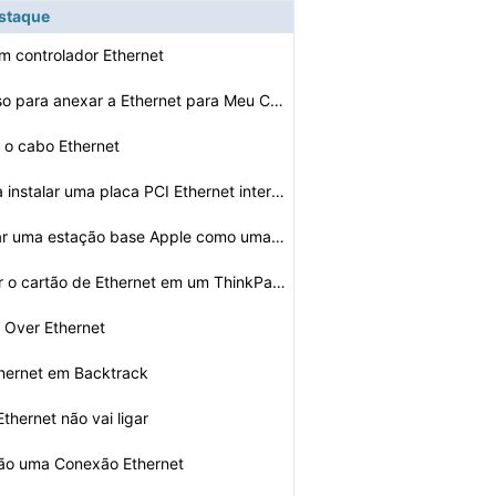
estaque
um controlador Ethernet
O que eu preciso para anexar a Ethernet para Meu Comput…
r o cabo Ethernet
Como faço para instalar uma placa PCI Ethernet interno…
Como configurar uma estação base Apple como uma ponte…
Como encontrar o cartão de Ethernet em um ThinkPad
r Over Ethernet
hernet em Backtrack
thernet não vai ligar
ão uma Conexão Ethernet