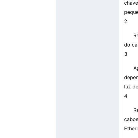
chave
peque
2
R
do ca
3
A
depen
luz d
4
R
cabos
Ether