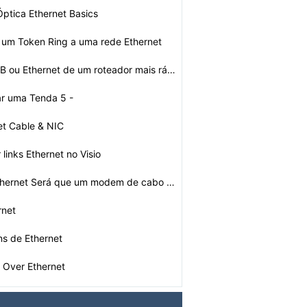
Óptica Ethernet Basics
um Token Ring a uma rede Ethernet
É uma porta USB ou Ethernet de um roteador mais rápid…
r uma Tenda 5 -
net Switch
et Cable & NIC
links Ethernet no Visio
Como portas Ethernet Será que um modem de cabo têm
rnet
ns de Ethernet
r Over Ethernet