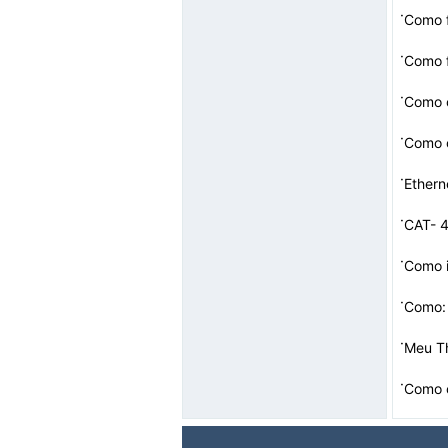
·
Como f
·
Como f
·
·
·
Ethern
·
CAT- 4
·
·
Como: 
·
Meu Th
·
Como o