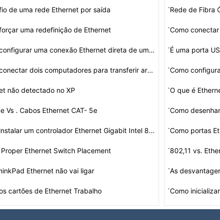
·
io de uma rede Ethernet por saída
Rede de Fibra 
·
orçar uma redefinição de Ethernet
Como conectar 
·
Como configurar uma conexão Ethernet direta de um Mac …
·
Como conectar dois computadores para transferir arquivo…
Como configura
Port Fast Ether
·
et não detectado no XP
O que é Ethern
·
e Vs . Cabos Ethernet CAT- 5e
Como desenhar 
·
Como instalar um controlador Ethernet Gigabit Intel 825…
·
Proper Ethernet Switch Placement
802,11 vs. Ethe
·
inkPad Ethernet não vai ligar
As desvantage
·
s cartões de Ethernet Trabalho
Como inicializa