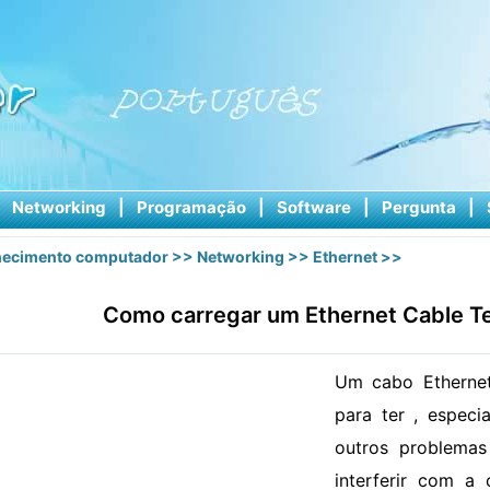
|
Networking
|
Programação
|
Software
|
Pergunta
|
ecimento computador
>>
Networking
>>
Ethernet
>>
Como carregar um Ethernet Cable Te
Um cabo Ethernet 
para ter , especi
outros problema
interferir com a