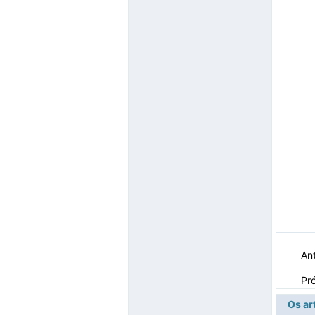
Ant
Pr
Os ar