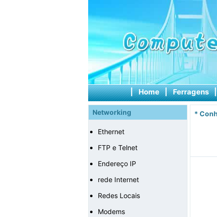
|
Home
|
Ferragens
Networking
*
Conh
Ethernet
FTP e Telnet
Endereço IP
rede Internet
Redes Locais
Modems