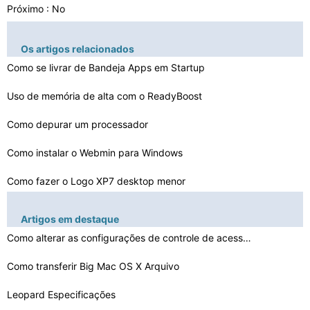
Próximo : No
Os artigos relacionados
Como se livrar de Bandeja Apps em Startup
Uso de memória de alta com o ReadyBoost
Como depurar um processador
Como instalar o Webmin para Windows
Como fazer o Logo XP7 desktop menor
Como solucionar um erro InstallShield 1706
Artigos em destaque
Como reiniciar o cache na Consulta MSQL
Como alterar as configurações de controle de acesso q…
Como manter um monitor de travar
Como transferir Big Mac OS X Arquivo
Como configurar dependências de serviço
Leopard Especificações