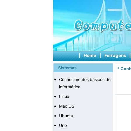
|
Home
|
Ferragens
Sistemas
*
Conh
Conhecimentos básicos de
informática
Linux
Mac OS
Ubuntu
Unix