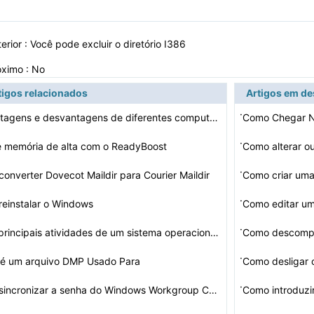
erior :
Você pode excluir o diretório I386
óximo : No
tigos relacionados
Artigos em d
·
As vantagens e desvantagens de diferentes computador Wi…
Como Chegar 
·
 memória de alta com o ReadyBoost
·
onverter Dovecot Maildir para Courier Maildir
Como criar uma
·
einstalar o Windows
Como editar u
·
Cinco principais atividades de um sistema operacional c…
Como descomp
·
 é um arquivo DMP Usado Para
Como desligar 
·
Como sincronizar a senha do Windows Workgroup Com a Nov…