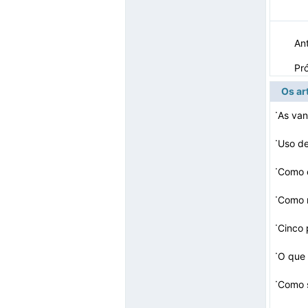
Ant
Pr
Os ar
·
·
Uso de
·
Como c
·
Como r
·
·
O que
·