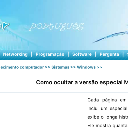
|
Networking
|
Programação
|
Software
|
Pergunta
|
ecimento computador
>>
Sistemas
>>
Windows
>>
Como ocultar a versão especial 
Cada página em 
inclui um especia
exibe o longa his
Ele mostra quanta