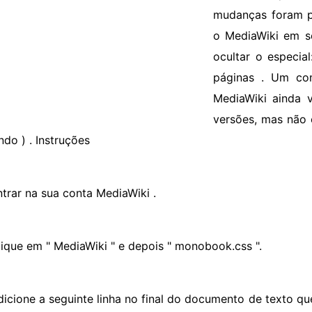
mudanças foram p
o MediaWiki em se
ocultar o especia
páginas . Um com
MediaWiki ainda 
versões, mas não 
do ) . Instruções
ntrar na sua conta MediaWiki .
lique em " MediaWiki " e depois " monobook.css ".
dicione a seguinte linha no final do documento de texto qu