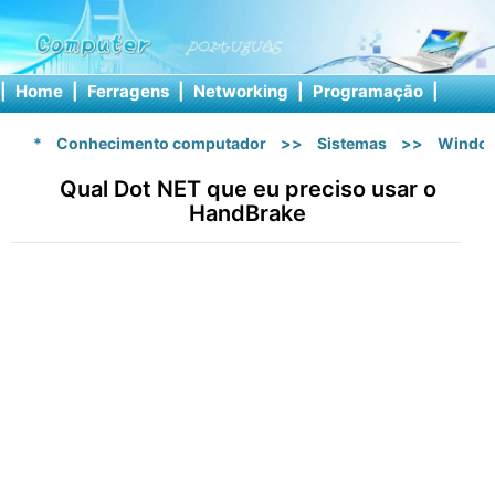
|
Home
|
Ferragens
|
Networking
|
Programação
|
Softw
*
Conhecimento computador
>>
Sistemas
>>
Windo
Qual Dot NET que eu preciso usar o
HandBrake