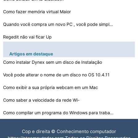
Como fazer memória virtual Maior
Quando você compra um novo PC , você pode simplesment…
Regedit não vai ficar Up
Como ignorar um Update
Artigos em destaque
Como instalar Dynex sem um disco de Instalação
Como impedir que alguém acessar sua conta visitantes e…
Você pode alterar o nome de um disco no OS 10.4.11
O que acontece quando você reinicia o PC para as confi…
Como exibir a sua própria webcam em um Mac
Windows está ativado , mas o temporizador aparece quan…
Como saber a velocidade da rede Wi-
Será que o Windows ainda funciona se o indexador é Di…
Fi em um Macbook
Como compilar um programa do Windows para trabalhar no …
Como montar uma câmera de vídeo USB no Ubuntu
Cop e direita © Conhecimento computador
Como remover e-mail de uma lista negra