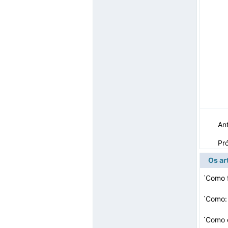
Ant
Pr
Os ar
·
Como f
·
Como:
·