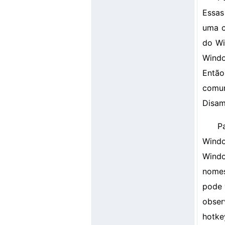
Essas
uma c
do Wi
Windo
Então
comun
Disam
P
Windo
Windo
nomes
pode 
obser
hotke