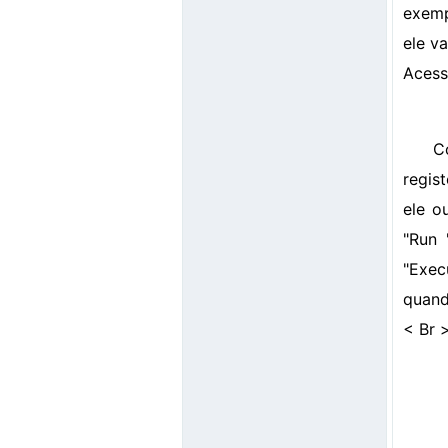
exemp
ele v
Acess
C
regis
ele o
"Run 
"Exec
quand
< Br 