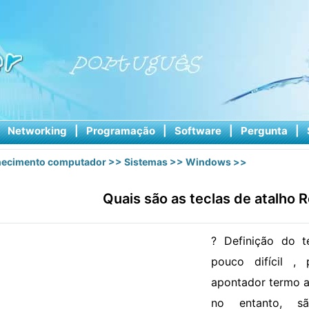
|
Networking
|
Programação
|
Software
|
Pergunta
|
ecimento computador
>>
Sistemas
>>
Windows
>>
Quais são as teclas de atalho 
? Definição do t
pouco difícil ,
apontador termo a
no entanto, s