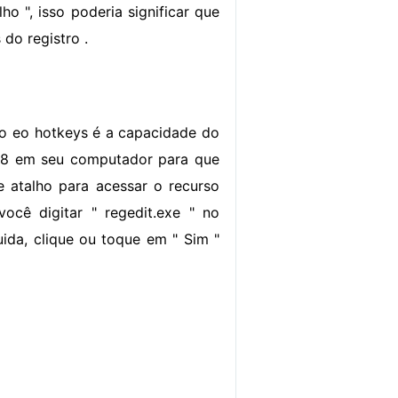
ho ", isso poderia significar que
 do registro .
to eo hotkeys é a capacidade do
ws 8 em seu computador para que
e atalho para acessar o recurso
ocê digitar " regedit.exe " no
ida, clique ou toque em " Sim "