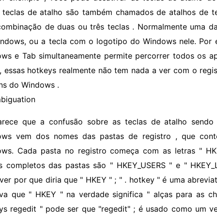
 teclas de atalho são também chamados de atalhos de te
ombinação de duas ou três teclas . Normalmente uma da
ndows, ou a tecla com o logotipo do Windows nele. Por 
ws e Tab simultaneamente permite percorrer todos os ap
, essas hotkeys realmente não tem nada a ver com o regis
s do Windows .
biguation
arece que a confusão sobre as teclas de atalho sendo 
ws vem dos nomes das pastas de registro , que cont
ws. Cada pasta no registro começa com as letras " HK
 completos das pastas são " HKEY_USERS " e " HKEY_
ver por que diria que " HKEY " ; " . hotkey " é uma abrevi
va que " HKEY " na verdade significa " alças para as c
ys regedit " pode ser que "regedit" ; é usado como um 