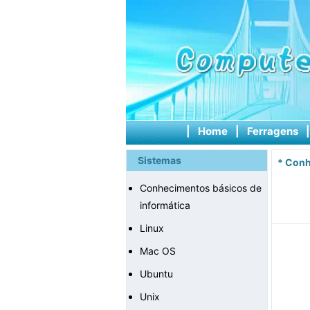
|
Home
|
Ferragens
Sistemas
*
Conh
Conhecimentos básicos de
informática
Linux
Mac OS
Ubuntu
Unix