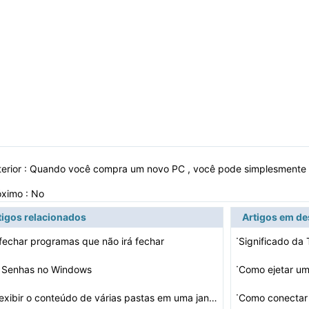
erior :
Quando você compra um novo PC , você pode simplesmente t
óximo : No
tigos relacionados
Artigos em d
·
echar programas que não irá fechar
Significado da
·
 Senhas no Windows
Como ejetar u
·
Como exibir o conteúdo de várias pastas em uma janela…
Como conectar