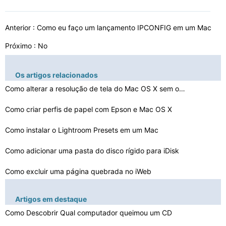
Anterior :
Como eu faço um lançamento IPCONFIG em um Mac
Próximo : No
Os artigos relacionados
Como alterar a resolução de tela do Mac OS X sem o Vi…
Como criar perfis de papel com Epson e Mac OS X
Como instalar o Lightroom Presets em um Mac
Como adicionar uma pasta do disco rígido para iDisk
Como excluir uma página quebrada no iWeb
Como Fazer a janela do Word Maior no Mac
Artigos em destaque
Como configurar a máquina LG NAS Tempo
Como Descobrir Qual computador queimou um CD