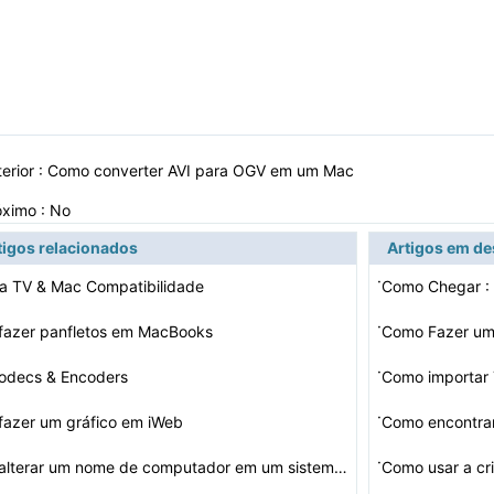
erior :
Como converter AVI para OGV em um Mac
óximo : No
tigos relacionados
Artigos em d
·
a TV & Mac Compatibilidade
·
fazer panfletos em MacBooks
Como Fazer um
·
odecs & Encoders
Como importar
·
fazer um gráfico em iWeb
Como encontra
·
Como alterar um nome de computador em um sistema operac…
Como usar a cr