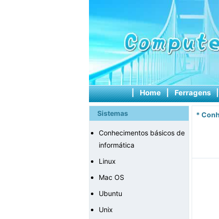
|
Home
|
Ferragens
Sistemas
*
Conh
Conhecimentos básicos de
informática
Linux
Mac OS
Ubuntu
Unix