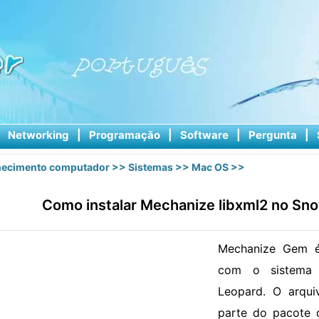
|
Networking
|
Programação
|
Software
|
Pergunta
|
ecimento computador
>>
Sistemas
>>
Mac OS
>>
Como instalar Mechanize libxml2 no S
Mechanize Gem é
com o sistema 
Leopard. O arqui
parte do pacote d