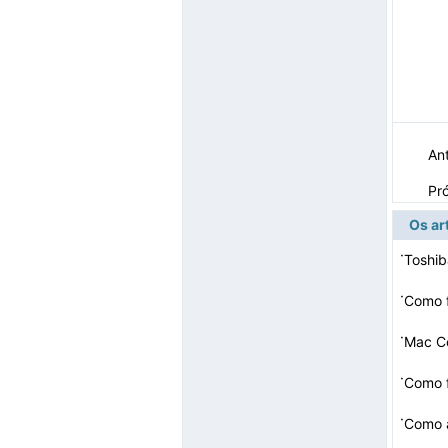
Ant
Pr
Os ar
·
Toshib
·
Como 
·
Mac C
·
Como 
·