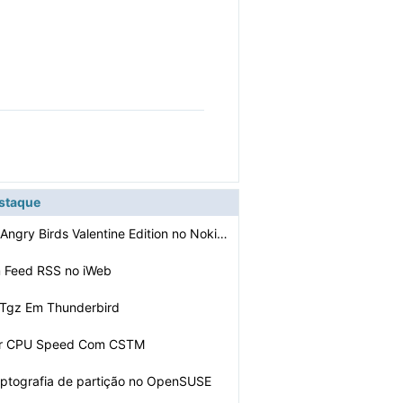
estaque
Como Chegar : Angry Birds Valentine Edition no Nokia N8…
 Feed RSS no iWeb
 Tgz Em Thunderbird
r CPU Speed ​​Com CSTM
iptografia de partição no OpenSUSE