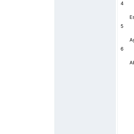
4
Es
5
A
6
A