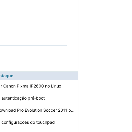
estaque
ar Canon Pixma IP2600 no Linux
 autenticação pré-boot
Como fazer o download Pro Evolution Soccer 2011 para li…
s configurações do touchpad