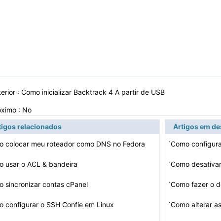
erior :
Como inicializar Backtrack 4 A partir de USB
óximo : No
tigos relacionados
Artigos em d
·
 colocar meu roteador como DNS no Fedora
Como configur
·
 usar o ACL & bandeira
Como desativar
·
 sincronizar contas cPanel
·
 configurar o SSH Confie em Linux
Como alterar a