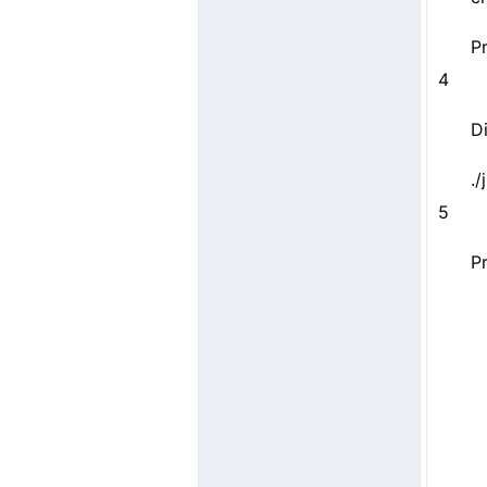
Pr
4
D
.
5
P