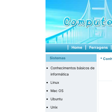
|
Home
|
Ferragens
Sistemas
*
Conh
Conhecimentos básicos de
informática
Linux
Mac OS
Ubuntu
Unix