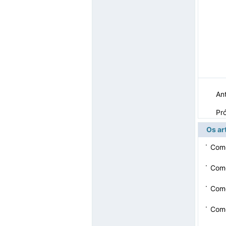
Ant
Pr
Os ar
·
Como
·
Como
·
Como
·
Como