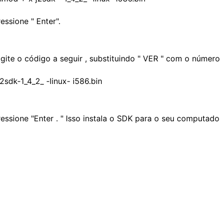
essione " Enter".
igite o código a seguir , substituindo " VER " com o númer
/j2sdk-1_4_2_
-linux- i586.bin
ressione "Enter . " Isso instala o SDK para o seu computador