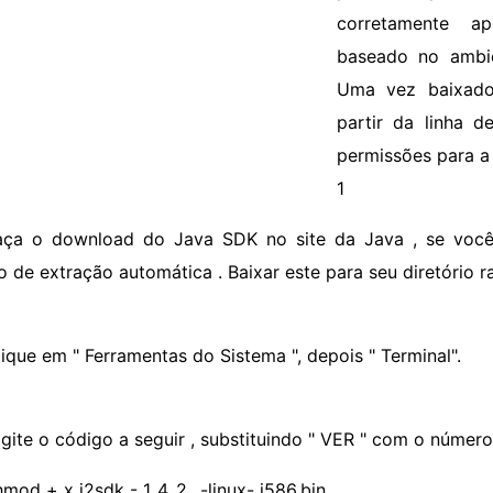
corretamente ap
baseado no ambie
Uma vez baixado
partir da linha d
permissões para a 
1
aça o download do Java SDK no site da Java , se você 
o de extração automática . Baixar este para seu diretório ra
lique em " Ferramentas do Sistema ", depois " Terminal".
igite o código a seguir , substituindo " VER " com o númer
hmod + x j2sdk - 1_4_2_
-linux- i586.bin