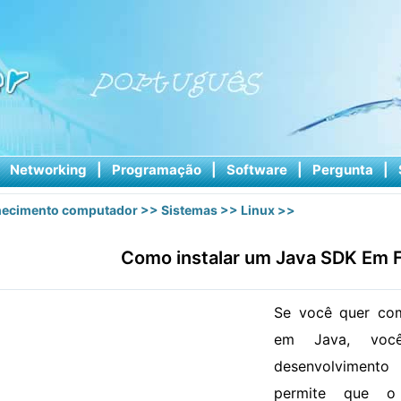
|
Networking
|
Programação
|
Software
|
Pergunta
|
ecimento computador
>>
Sistemas
>>
Linux
>>
Como instalar um Java SDK Em 
Se você quer com
em Java, voc
desenvolvimento
permite que o