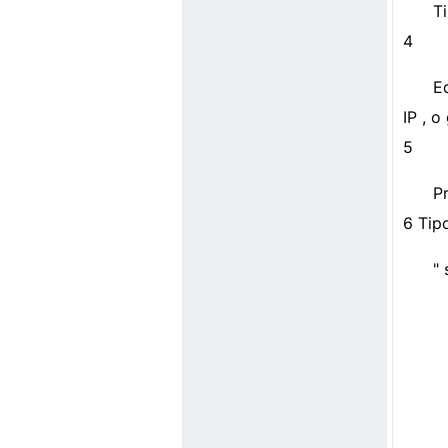
T
4
E
IP , 
5
Pr
6 Tip
" 