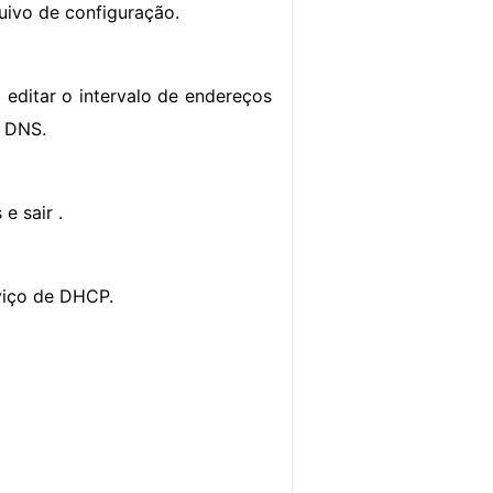
quivo de configuração.
a editar o intervalo de endereços
r DNS.
 e sair .
rviço de DHCP.