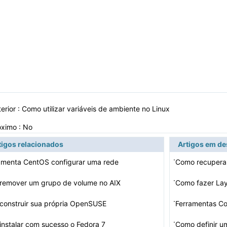
erior :
Como utilizar variáveis ​​de ambiente no Linux
óximo : No
tigos relacionados
Artigos em d
·
amenta CentOS configurar uma rede
Como recupera
·
remover um grupo de volume no AIX
Como fazer Lay
·
construir sua própria OpenSUSE
Ferramentas C
·
nstalar com sucesso o Fedora 7