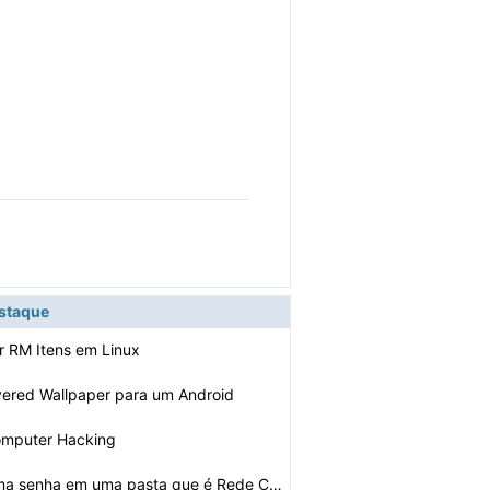
estaque
r RM Itens em Linux
ered Wallpaper para um Android
omputer Hacking
Como definir uma senha em uma pasta que é Rede Compart…