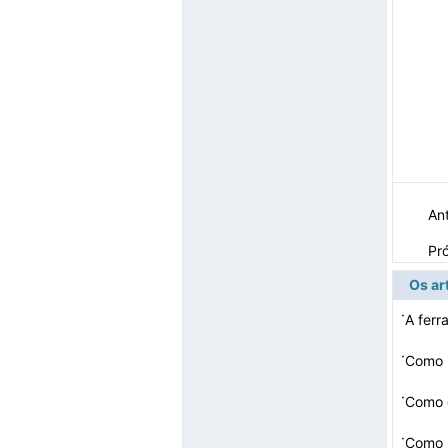
Ant
Pr
Os ar
·
A ferr
·
Como 
·
Como 
·
Como i