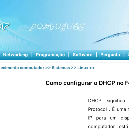
|
Networking
|
Programação
|
Software
|
Pergunta
|
ecimento computador
>>
Sistemas
>>
Linux
>>
Como configurar o DHCP no F
DHCP significa
Protocol . É uma 
IP para um dis
computador es