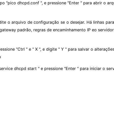
ipo "pico dhcpd.conf ", e pressione "Enter " para abrir o ar
dite o arquivo de configuração se o desejar. Há linhas par
o gateway padrão, regras de encaminhamento IP eo servido
essione "Ctrl " e " X ", e digite " Y " para salvar o alterações
o
service dhcpd start " e pressione "Enter " para iniciar o se