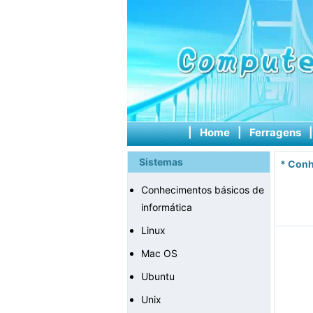
|
Home
|
Ferragens
Sistemas
*
Conh
Conhecimentos básicos de
informática
Linux
Mac OS
Ubuntu
Unix