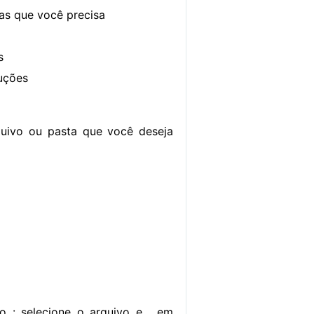
sas que você precisa
s
ruções
quivo ou pasta que você deseja
 : selecione o arquivo e , em