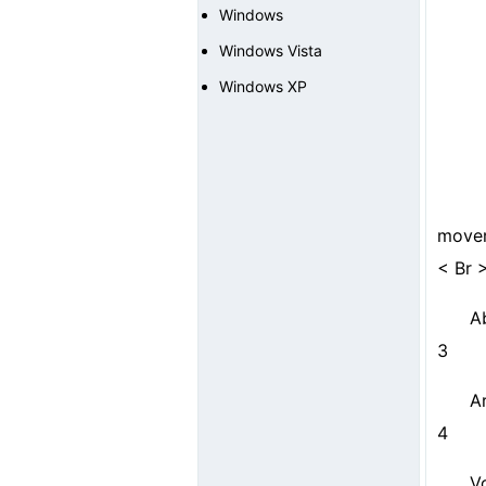
Windows
Windows Vista
Windows XP
mover
< Br 
A
3
A
4
V