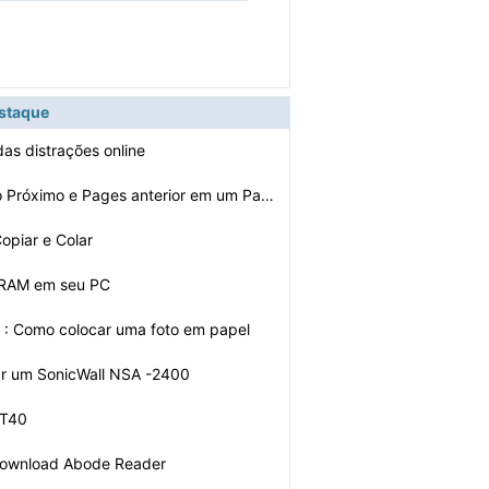
r
estaque
das distrações online
Como mostrar o Próximo e Pages anterior em um PageCont…
Copiar e Colar
r RAM em seu PC
p : Como colocar uma foto em papel
ar um SonicWall NSA -2400
 T40
download Abode Reader