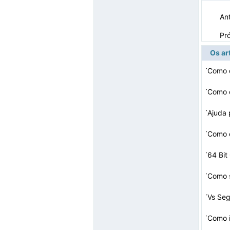
Ant
Pr
Os ar
·
Como 
·
Como c
·
·
Como c
·
64 Bit
·
Como s
·
Vs Seg
·
Como i