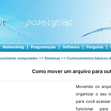
|
Networking
|
Programação
|
Software
|
Pergunta
|
ecimento computador
>>
Sistemas
>>
Conhecimentos básicos d
Como mover um arquivo para out
Movendo os arqui
organizar o seu t
para você acessar
funcionar par