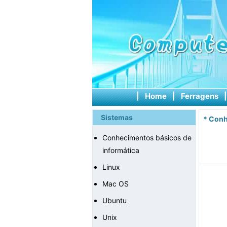
|
Home
|
Ferragens
Sistemas
*
Conh
Conhecimentos básicos de
informática
Linux
Mac OS
Ubuntu
Unix