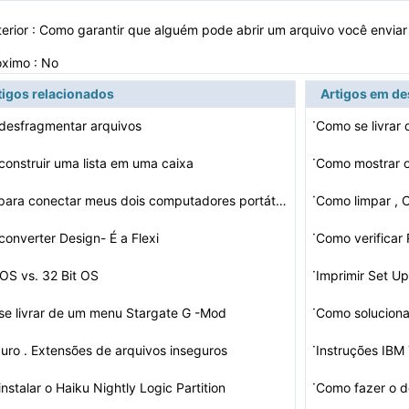
erior :
Como garantir que alguém pode abrir um arquivo você envia
óximo : No
tigos relacionados
Artigos em d
·
desfragmentar arquivos
Como se livrar 
·
onstruir uma lista em uma caixa
·
Ajuda para conectar meus dois computadores portáteis V…
Como limpar , 
·
onverter Design- É a Flexi
Como verifica
·
 OS vs. 32 Bit OS
Imprimir Set U
·
e livrar de um menu Stargate G -Mod
Como solucion
·
uro . Extensões de arquivos inseguros
Instruções IBM
·
nstalar o Haiku Nightly Logic Partition
Como fazer o 