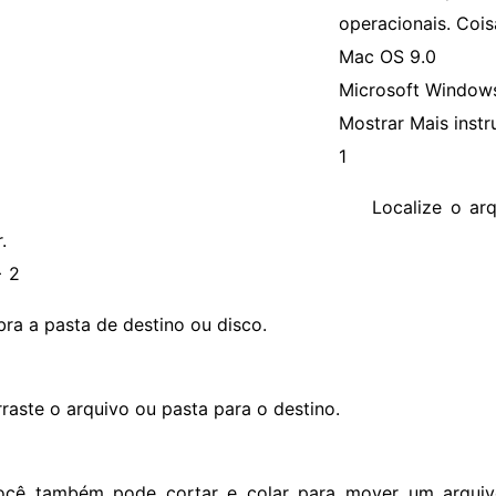
operacionais. Coi
Mac OS 9.0
Microsoft Window
Mostrar Mais inst
1
Localize o ar
.
> 2
bra a pasta de destino ou disco.
rraste o arquivo ou pasta para o destino.
ocê também pode cortar e colar para mover um arquivo